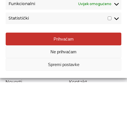
Funkcionalni
Uvijek omogućeno
Statistički
Agencija za odgoj i obrazovanje
Prihvaćam
Donje Svetice 38, 10000 Zagreb
Ne prihvaćam
MATIČNI BROJ:
1778129
OIB:
72193628411
Spremi postavke
Prenošenje sadržaja dopušteno je uz navođenje izvora.
Novosti
Kontakt
Stručni ispiti
Pristup informacijama
Propisi i dokumenti
Zaštita osobnih
podataka
Povjerljiva osoba za
unutarnje prijavljivanje
nepravilnosti
Etički povjerenik