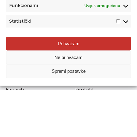
Funkcionalni
Uvijek omogućeno
Statistički
Agencija za odgoj i obrazovanje
Prihvaćam
Donje Svetice 38, 10000 Zagreb
Ne prihvaćam
MATIČNI BROJ:
1778129
OIB:
72193628411
Spremi postavke
Prenošenje sadržaja dopušteno je uz navođenje izvora.
Novosti
Kontakt
Stručni ispiti
Pristup informacijama
Propisi i dokumenti
Zaštita osobnih
podataka
Povjerljiva osoba za
unutarnje prijavljivanje
nepravilnosti