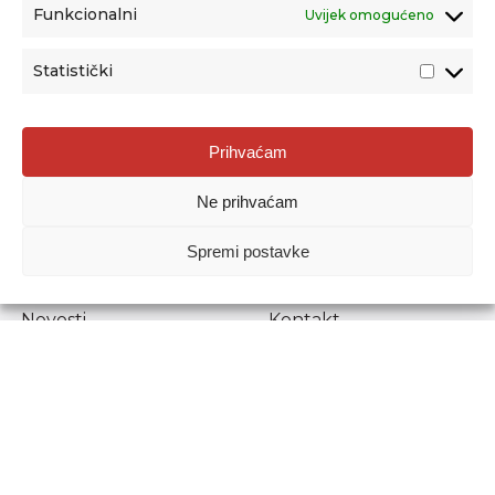
Funkcionalni
Uvijek omogućeno
Statistički
Agencija za odgoj i obrazovanje
Prihvaćam
Donje Svetice 38, 10000 Zagreb
Ne prihvaćam
MATIČNI BROJ:
1778129
OIB:
72193628411
Spremi postavke
Prenošenje sadržaja dopušteno je uz navođenje izvora.
Novosti
Kontakt
Stručni ispiti
Pristup informacijama
Propisi i dokumenti
Zaštita osobnih
podataka
Povjerljiva osoba za
unutarnje prijavljivanje
nepravilnosti
Etički povjerenik