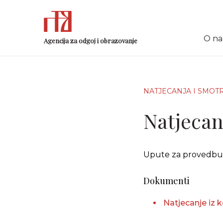
O n
Agencija za odgoj i obrazovanje
NATJECANJA I SMOT
Natjecanj
Upute za provedbu N
Dokumenti
Natjecanje iz 