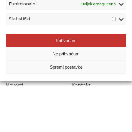
Funkcionalni
Uvijek omogućeno
Statistički
Agencija za odgoj i obrazovanje
Prihvaćam
Donje Svetice 38, 10000 Zagreb
Ne prihvaćam
MATIČNI BROJ:
1778129
OIB:
72193628411
Spremi postavke
Prenošenje sadržaja dopušteno je uz navođenje izvora.
Novosti
Kontakt
Stručni ispiti
Pristup informacijama
Propisi i dokumenti
Zaštita osobnih
podataka
Povjerljiva osoba za
unutarnje prijavljivanje
nepravilnosti
Etički povjerenik