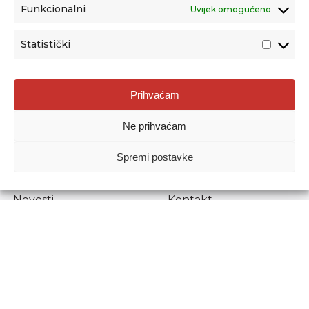
Funkcionalni
Uvijek omogućeno
Statistički
Agencija za odgoj i obrazovanje
Prihvaćam
Donje Svetice 38, 10000 Zagreb
Ne prihvaćam
MATIČNI BROJ:
1778129
OIB:
72193628411
Spremi postavke
Prenošenje sadržaja dopušteno je uz navođenje izvora.
Novosti
Kontakt
Stručni ispiti
Pristup informacijama
Propisi i dokumenti
Zaštita osobnih
podataka
Povjerljiva osoba za
unutarnje prijavljivanje
nepravilnosti
Etički povjerenik