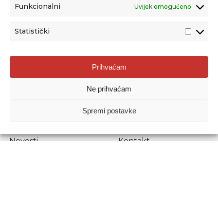
Funkcionalni
Uvijek omogućeno
Statistički
Agencija za odgoj i obrazovanje
Prihvaćam
Donje Svetice 38, 10000 Zagreb
Ne prihvaćam
MATIČNI BROJ:
1778129
OIB:
72193628411
Spremi postavke
Prenošenje sadržaja dopušteno je uz navođenje izvora.
Novosti
Kontakt
Stručni ispiti
Pristup informacijama
Propisi i dokumenti
Zaštita osobnih
podataka
Povjerljiva osoba za
unutarnje prijavljivanje
nepravilnosti
Etički povjerenik