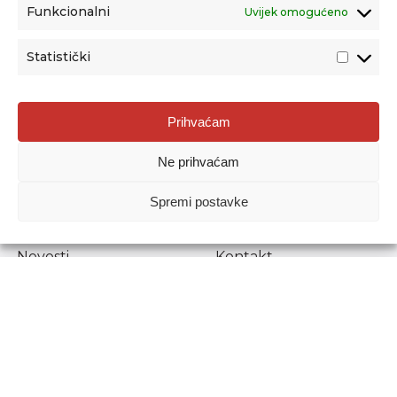
Funkcionalni
Uvijek omogućeno
Statistički
Agencija za odgoj i obrazovanje
Prihvaćam
Donje Svetice 38, 10000 Zagreb
Ne prihvaćam
MATIČNI BROJ:
1778129
OIB:
72193628411
Spremi postavke
Prenošenje sadržaja dopušteno je uz navođenje izvora.
Novosti
Kontakt
Stručni ispiti
Pristup informacijama
Propisi i dokumenti
Zaštita osobnih
podataka
Povjerljiva osoba za
unutarnje prijavljivanje
nepravilnosti
Etički povjerenik