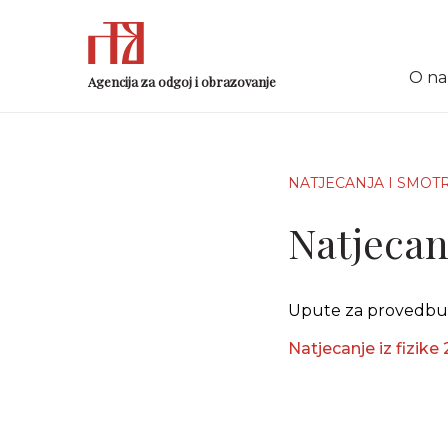
O n
Agencija za odgoj i obrazovanje
NATJECANJA I SMOT
Natjecanj
Upute za provedbu N
Natjecanje iz fizike 