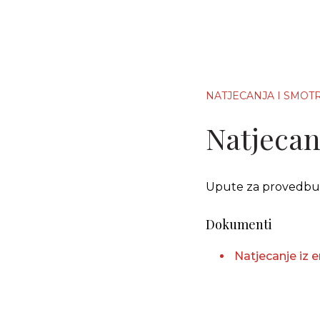
NATJECANJA I SMOT
Natjecanj
Upute za provedbu N
Dokumenti
Natjecanje iz 