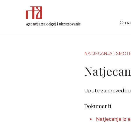
O n
Agencija za odgoj i obrazovanje
NATJECANJA I SMOT
Natjecanj
Upute za provedbu N
Dokumenti
Natjecanje iz 