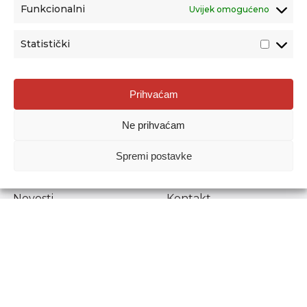
Funkcionalni
Uvijek omogućeno
Statistički
Agencija za odgoj i obrazovanje
Prihvaćam
Donje Svetice 38, 10000 Zagreb
Ne prihvaćam
MATIČNI BROJ:
1778129
OIB:
72193628411
Spremi postavke
Prenošenje sadržaja dopušteno je uz navođenje izvora.
Novosti
Kontakt
Stručni ispiti
Pristup informacijama
Propisi i dokumenti
Zaštita osobnih
podataka
Povjerljiva osoba za
unutarnje prijavljivanje
nepravilnosti
Etički povjerenik