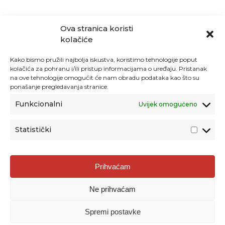
Ova stranica koristi
kolačiće
Kako bismo pružili najbolja iskustva, koristimo tehnologije poput
kolačića za pohranu i/ili pristup informacijama o uređaju. Pristanak
na ove tehnologije omogućit će nam obradu podataka kao što su
ponašanje pregledavanja stranice.
Funkcionalni
Uvijek omogućeno
Statistički
Agencija za odgoj i obrazovanje
Prihvaćam
Donje Svetice 38, 10000 Zagreb
Ne prihvaćam
MATIČNI BROJ:
1778129
OIB:
72193628411
Spremi postavke
Prenošenje sadržaja dopušteno je uz navođenje izvora.