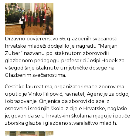
Državno povjerenstvo 56. glazbenih svečanosti
hrvatske mladeži dodijelilo je nagradu “Marijan
Zuber” nazvanu po istaknutom zborovođi i
glazbenom pedagogu
profesorici Josipi Hopek za
višegodišnje istaknute umjetničke dosege na
Glazbenim svečanostima.
Čestitke laureatima, organizatorima te zborovima
uputio je Vinko Filipović, ravnatelj Agencije za odgoj
i obrazovanje. Činjenica da zborovi dolaze iz
osnovnih i srednjih škola iz cijele Hrvatske, naglasio
je, govori da se u hrvatskim školama njeguje i potiče
zborska glazba i glazbeno stvaralaštvo mladih.