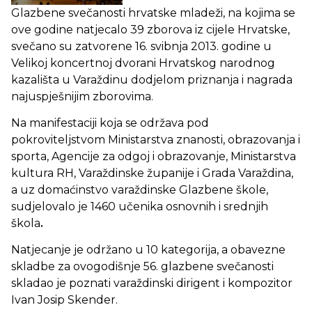
Glazbene svečanosti hrvatske mladeži, na kojima se
ove godine natjecalo 39 zborova iz cijele Hrvatske,
svečano su zatvorene 16. svibnja 2013. godine u
Velikoj koncertnoj dvorani Hrvatskog narodnog
kazališta u Varaždinu dodjelom priznanja i nagrada
najuspješnijim zborovima.
Na manifestaciji koja se održava pod
pokroviteljstvom Ministarstva znanosti, obrazovanja i
sporta, Agencije za odgoj i obrazovanje, Ministarstva
kultura RH, Varaždinske županije i Grada Varaždina,
a uz domaćinstvo varaždinske Glazbene škole,
sudjelovalo je 1460 učenika osnovnih i srednjih
škola
.
Natjecanje je
održano u
10 kategorija, a obavezne
skladbe za ovogodišnje 56. glazbene svečanosti
skladao je poznati varaždinski dirigent i kompozitor
Ivan Josip Skender.