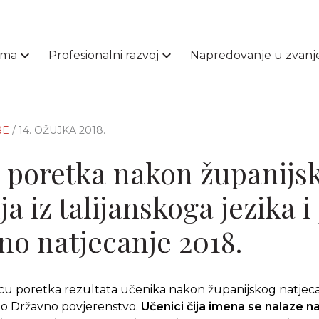
ama
Profesionalni razvoj
Napredovanje u zvanj
RE
/ 14. OŽUJKA 2018.
e poretka nakon županijs
a iz talijanskoga jezika i
no natjecanje 2018.
icu poretka rezultata učenika nakon županijskog natjecan
nilo Državno povjerenstvo.
Učenici čija imena se nalaze na