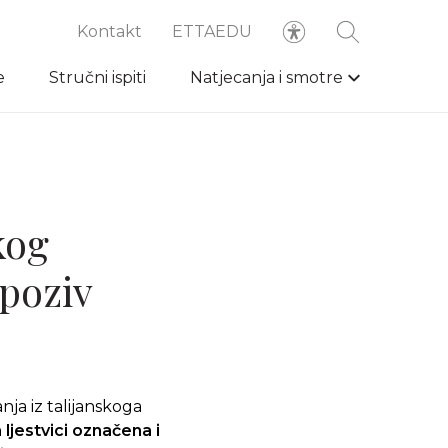
Kontakt
ETTAEDU
e
Stručni ispiti
Natjecanja i smotre
kog
 poziv
ja iz talijanskoga
 ljestvici označena i