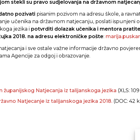
jom stekli su pravo sudjelovanja na državnom natjecan
datno pozivati
pisanim pozivom na adresu škole, a ravnate
anje učenika na državnom natjecanju, poslati ispunjeni 
skoga jezika i
potvrditi dolazak učenika i mentora pratit
žujka 2018. na adresu elektroničke pošte
:
marija.puska
tjecanja i sve ostale važne informacije državno povjeren
cama Agencije za odgoj i obrazovanje.
n županijskog Natjecanja iz talijanskoga jezika
(XLS: 109
ržavno Natjecanje iz talijanskoga jezika 2018.
(DOC: 42 k