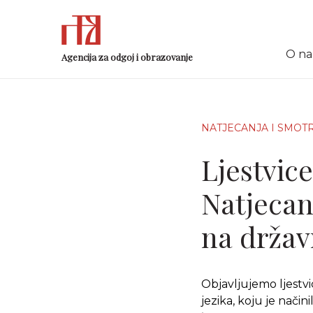
O n
Agencija za odgoj i obrazovanje
NATJECANJA I SMOT
Ljestvic
Natjecanj
na držav
Objavljujemo ljestv
jezika, koju je nači