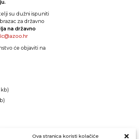
ju.
lji su dužni ispuniti
obrazac za državno
elja na državno
ric@azoo.hr
stvo će objaviti na
 kb)
b)
Ova stranica koristi kolačiće