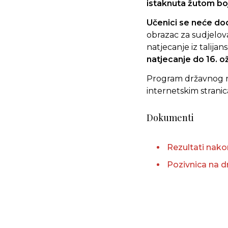
istaknuta žutom bo
Učenici se neće do
obrazac za sudjelov
natjecanje iz talijan
natjecanje do 16. o
Program državnog na
internetskim strani
Dokumenti
Rezultati nako
Pozivnica na d