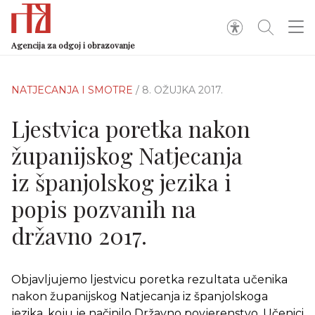
Agencija za odgoj i obrazovanje
NATJECANJA I SMOTRE
/ 8. OŽUJKA 2017.
Ljestvica poretka nakon
županijskog Natjecanja
iz španjolskog jezika i
popis pozvanih na
državno 2017.
Objavljujemo ljestvicu poretka rezultata učenika
nakon županijskog Natjecanja iz španjolskoga
jezika, koju je načinilo Državno povjerenstvo. Učenici