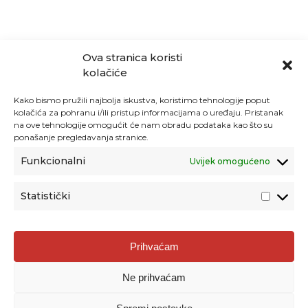
Ova stranica koristi
kolačiće
Kako bismo pružili najbolja iskustva, koristimo tehnologije poput
kolačića za pohranu i/ili pristup informacijama o uređaju. Pristanak
na ove tehnologije omogućit će nam obradu podataka kao što su
ponašanje pregledavanja stranice.
Funkcionalni
Uvijek omogućeno
Statistički
Agencija za odgoj i obrazovanje
Prihvaćam
Donje Svetice 38, 10000 Zagreb
Ne prihvaćam
MATIČNI BROJ:
1778129
OIB:
72193628411