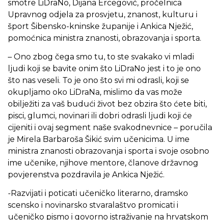
smotre LiDraNo, Dijana Ercegović, pročelnica
Upravnog odjela za prosvjetu, znanost, kulturu i
šport Šibensko-kninske županije i Ankica Nježić,
pomoćnica ministra znanosti, obrazovanja i sporta.
– Ono zbog čega smo tu, to ste svakako vi mladi
ljudi koji se bavite onim što LiDraNo jest i to je ono
što nas veseli. To je ono što svi mi odrasli, koji se
okupljamo oko LiDraNa, mislimo da vas može
obilježiti za vaš budući život bez obzira što ćete biti,
pisci, glumci, novinari ili dobri odrasli ljudi koji će
cijeniti i ovaj segment naše svakodnevnice – poručila
je Mirela Barbaroša Šikić svim učenicima. U ime
ministra znanosti obrazovanja i sporta i svoje osobno
ime učenike, njihove mentore, članove državnog
povjerenstva pozdravila je Ankica Nježić.
-Razvijati i poticati učeničko literarno, dramsko
scensko i novinarsko stvaralaštvo promicati i
učeničko pismo i govorno istraživanje na hrvatskom