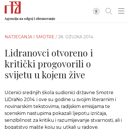
Agencija za odgoj i obrazovanje
NATJECANJA I SMOTRE
/ 28. OŽUJKA 2014.
Lidranovci otvoreno i
kritički progovorili o
svijetu u kojem žive
Učenici srednjih škola sudionici državne Smotre
LiDraNo 2014. i ove su godine u svojim literarnim i
novinarskim tekstovima, radijskim emisijama te
scenskim nastupima pokazali ljepotu izričaja,
senzibilnost za kritiku i razumijevanje stvarnosti, ali i
bogatstvo mašte koju su utkali u radove.