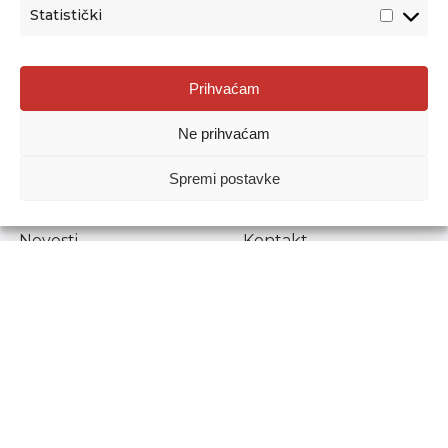
Statistički
Agencija za odgoj i obrazovanje
Prihvaćam
Donje Svetice 38, 10000 Zagreb
Ne prihvaćam
MATIČNI BROJ:
1778129
OIB:
72193628411
Spremi postavke
Prenošenje sadržaja dopušteno je uz navođenje izvora.
Novosti
Kontakt
Stručni ispiti
Pristup informacijama
Propisi i dokumenti
Zaštita osobnih
podataka
Povjerljiva osoba za
unutarnje prijavljivanje
nepravilnosti
Etički povjerenik
Agencije za odgoj i
obrazovanje