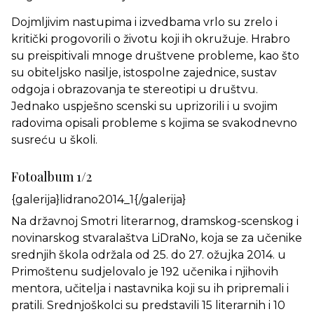
Dojmljivim nastupima i izvedbama vrlo su zrelo i
kritički progovorili o životu koji ih okružuje. Hrabro
su preispitivali mnoge društvene probleme, kao što
su obiteljsko nasilje, istospolne zajednice, sustav
odgoja i obrazovanja te stereotipi u društvu.
Jednako uspješno scenski su uprizorili i u svojim
radovima opisali probleme s kojima se svakodnevno
susreću u školi.
Fotoalbum 1/2
{galerija}lidrano2014_1{/galerija}
Na državnoj Smotri literarnog, dramskog-scenskog i
novinarskog stvaralaštva LiDraNo, koja se za učenike
srednjih škola održala od 25. do 27. ožujka 2014. u
Primoštenu sudjelovalo je 192 učenika i njihovih
mentora, učitelja i nastavnika koji su ih pripremali i
pratili. Srednjoškolci su predstavili 15 literarnih i 10