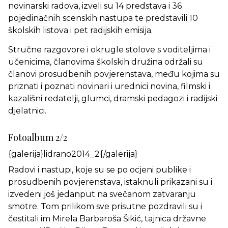
novinarski radova, izveli su 14 predstava i 36
pojedinačnih scenskih nastupa te predstavili 10
školskih listova i pet radijskih emisija.
Stručne razgovore i okrugle stolove s voditeljima i
učenicima, članovima školskih družina održali su
članovi prosudbenih povjerenstava, među kojima su
priznati i poznati novinari i urednici novina, filmski i
kazališni redatelji, glumci, dramski pedagozi i radijski
djelatnici.
Fotoalbum 2/2
{galerija}lidrano2014_2{/galerija}
Radovi i nastupi, koje su se po ocjeni publike i
prosudbenih povjerenstava, istaknuli prikazani su i
izvedeni još jedanput na svečanom zatvaranju
smotre. Tom prilikom sve prisutne pozdravili su i
čestitali im Mirela Barbaroša Šikić, tajnica državne