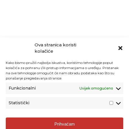
Ova stranica koristi
kolačiće
Kako bismo pružili najbolja iskustva, koristimo tehnologije poput
kolačića za pohranu i/ili pristup informacijama o uređaju. Pristanak
na ove tehnologije omogućit će nam obradu podataka kao što su
ponašanje pregledavanja stranice.
Funkcionalni
Uvijek omogućeno
Statistički
Agencija za odgoj i obrazovanje
Prihvaćam
Donje Svetice 38, 10000 Zagreb