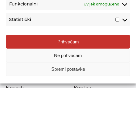
Funkcionalni
Uvijek omogućeno
Statistički
Agencija za odgoj i obrazovanje
Prihvaćam
Donje Svetice 38, 10000 Zagreb
Ne prihvaćam
MATIČNI BROJ:
1778129
OIB:
72193628411
Spremi postavke
Prenošenje sadržaja dopušteno je uz navođenje izvora.
Novosti
Kontakt
Stručni ispiti
Pristup informacijama
Propisi i dokumenti
Zaštita osobnih
podataka
Povjerljiva osoba za
unutarnje prijavljivanje
nepravilnosti
Etički povjerenik