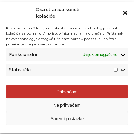
Ova stranica koristi
kolačiće
Kako bismo pružili najbolja iskustva, koristimo tehnologije poput
kolačića za pohranu i/ili pristup informacijama o uređaju. Pristanak
na ove tehnologije omogućit će nam obradu podataka kao što su
ponašanje pregledavanja stranice.
Funkcionalni
Uvijek omogućeno
Statistički
Agencija za odgoj i obrazovanje
Prihvaćam
Donje Svetice 38, 10000 Zagreb
Ne prihvaćam
MATIČNI BROJ:
1778129
OIB:
72193628411
Spremi postavke
Prenošenje sadržaja dopušteno je uz navođenje izvora.