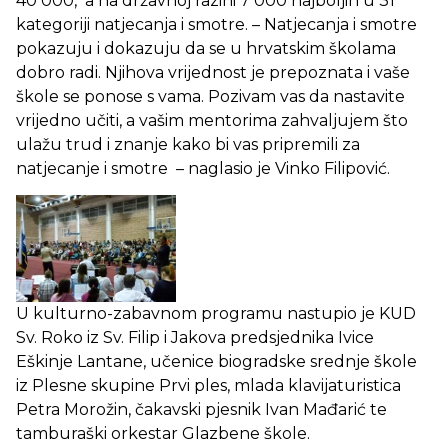
40 000, a na državnoj razini 7 000 najboljih u 31
kategoriji natjecanja i smotre. – Natjecanja i smotre
pokazuju i dokazuju da se u hrvatskim školama
dobro radi. Njihova vrijednost je prepoznata i vaše
škole se ponose s vama. Pozivam vas da nastavite
vrijedno učiti, a vašim mentorima zahvaljujem što
ulažu trud i znanje kako bi vas pripremili za
natjecanje i smotre – naglasio je Vinko Filipović.
U kulturno-zabavnom programu nastupio je KUD
Sv. Roko iz Sv. Filip i Jakova predsjednika Ivice
Eškinje Lantane, učenice biogradske srednje škole
iz Plesne skupine Prvi ples, mlada klavijaturistica
Petra Morožin, čakavski pjesnik Ivan Mađarić te
tamburaški orkestar Glazbene škole.