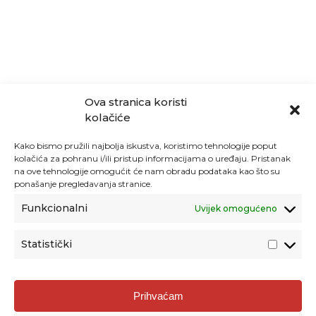
Ova stranica koristi
kolačiće
Kako bismo pružili najbolja iskustva, koristimo tehnologije poput
kolačića za pohranu i/ili pristup informacijama o uređaju. Pristanak
na ove tehnologije omogućit će nam obradu podataka kao što su
ponašanje pregledavanja stranice.
Funkcionalni
Uvijek omogućeno
Statistički
Agencija za odgoj i obrazovanje
Prihvaćam
Donje Svetice 38, 10000 Zagreb