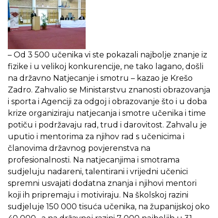
– Od 3 500 učenika vi ste pokazali najbolje znanje iz
fizike i u velikoj konkurencije, ne tako lagano, došli
na državno Natjecanje i smotru – kazao je Krešo
Zadro. Zahvalio se Ministarstvu znanosti obrazovanja
i sporta i Agenciji za odgoj i obrazovanje što i u doba
krize organiziraju natjecanja i smotre učenika i time
potiču i podržavaju rad, trud i darovitost. Zahvalu je
uputio i mentorima za njihov rad s učenicima i
članovima državnog povjerenstva na
profesionalnosti. Na natjecanjima i smotrama
sudjeluju nadareni, talentirani i vrijedni učenici
spremni usvajati dodatna znanja i njihovi mentori
koji ih pripremaju i motiviraju. Na školskoj razini
sudjeluje 150 000 tisuća učenika, na županijskoj oko