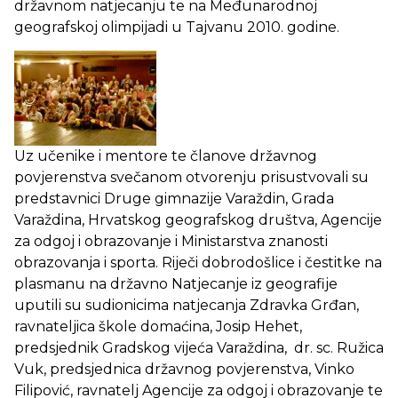
državnom natjecanju te na Međunarodnoj
geografskoj olimpijadi u Tajvanu 2010. godine.
Uz učenike i mentore te članove državnog
povjerenstva svečanom otvorenju prisustvovali su
predstavnici Druge gimnazije Varaždin, Grada
Varaždina, Hrvatskog geografskog društva, Agencije
za odgoj i obrazovanje i Ministarstva znanosti
obrazovanja i sporta. Riječi dobrodošlice i čestitke na
plasmanu na državno Natjecanje iz geografije
uputili su sudionicima natjecanja Zdravka Grđan,
ravnateljica škole domaćina, Josip Hehet,
predsjednik Gradskog vijeća Varaždina, dr. sc. Ružica
Vuk, predsjednica državnog povjerenstva, Vinko
Filipović, ravnatelj Agencije za odgoj i obrazovanje te