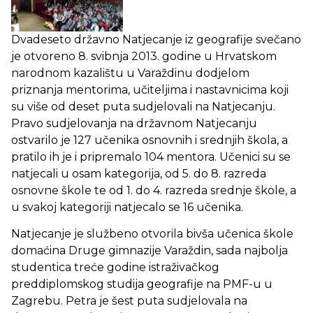
Dvadeseto državno Natjecanje iz geografije svečano
je otvoreno 8. svibnja 2013. godine u Hrvatskom
narodnom kazalištu u Varaždinu dodjelom
priznanja mentorima, učiteljima i nastavnicima koji
su više od deset puta sudjelovali na Natjecanju.
Pravo sudjelovanja na državnom Natjecanju
ostvarilo je 127 učenika osnovnih i srednjih škola, a
pratilo ih je i pripremalo 104 mentora. Učenici su se
natjecali u osam kategorija, od 5. do 8. razreda
osnovne škole te od 1. do 4. razreda srednje škole, a
u svakoj kategoriji natjecalo se 16 učenika.
Natjecanje je službeno otvorila bivša učenica škole
domaćina Druge gimnazije Varaždin, sada najbolja
studentica treće godine istraživačkog
preddiplomskog studija geografije na PMF-u u
Zagrebu. Petra je šest puta sudjelovala na