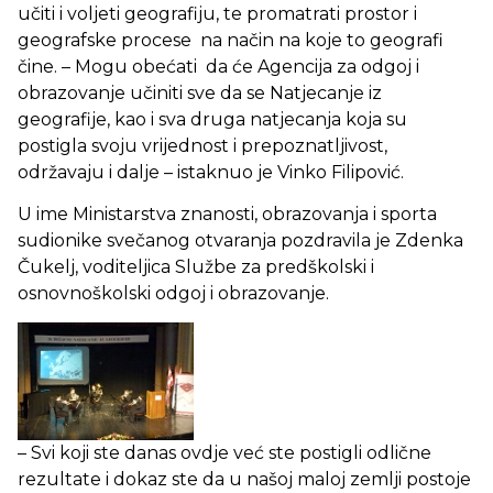
učiti i voljeti geografiju, te promatrati prostor i
geografske procese na način na koje to geografi
čine. – Mogu obećati da će Agencija za odgoj i
obrazovanje učiniti sve da se Natjecanje iz
geografije, kao i sva druga natjecanja koja su
postigla svoju vrijednost i prepoznatljivost,
održavaju i dalje – istaknuo je Vinko Filipović.
U ime Ministarstva znanosti, obrazovanja i sporta
sudionike svečanog otvaranja pozdravila je Zdenka
Čukelj, voditeljica Službe za predškolski i
osnovnoškolski odgoj i obrazovanje.
– Svi koji ste danas ovdje već ste postigli odlične
rezultate i dokaz ste da u našoj maloj zemlji postoje