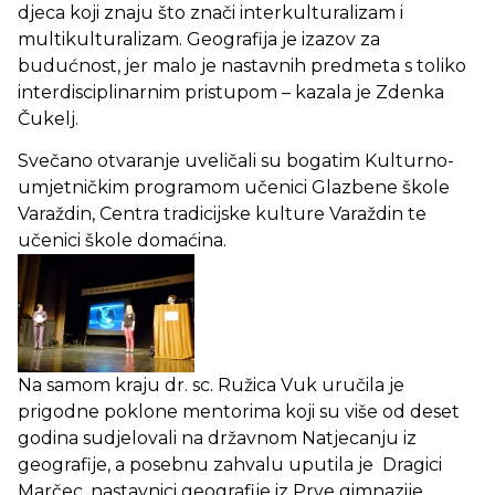
djeca koji znaju što znači interkulturalizam i
multikulturalizam. Geografija je izazov za
budućnost, jer malo je nastavnih predmeta s toliko
interdisciplinarnim pristupom – kazala je Zdenka
Čukelj.
Svečano otvaranje uveličali su bogatim Kulturno-
umjetničkim programom učenici Glazbene škole
Varaždin, Centra tradicijske kulture Varaždin te
učenici škole domaćina.
Na samom kraju dr. sc. Ružica Vuk uručila je
prigodne poklone mentorima koji su više od deset
godina sudjelovali na državnom Natjecanju iz
geografije, a posebnu zahvalu uputila je Dragici
Marčec, nastavnici geografije iz Prve gimnazije