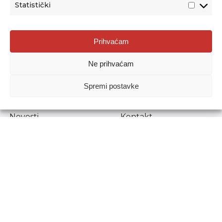
Statistički
Agencija za odgoj i obrazovanje
Prihvaćam
Donje Svetice 38, 10000 Zagreb
Ne prihvaćam
MATIČNI BROJ:
1778129
OIB:
72193628411
Spremi postavke
Prenošenje sadržaja dopušteno je uz navođenje izvora.
Novosti
Kontakt
Stručni ispiti
Pristup informacijama
Propisi i dokumenti
Zaštita osobnih
podataka
Povjerljiva osoba za
unutarnje prijavljivanje
nepravilnosti
Etički povjerenik
Agencije za odgoj i
obrazovanje