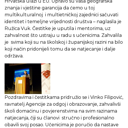
Hrvatska ulazi u EU. Upravo su vaša geografska
znanja i vještine garancija da ćemo u toj
multikulturalnoj i multietničkoj zajednici sačuvati
identitet i temeljne vrijednosti društva – naglasila je
Ružica Vuk. Čestitke je uputila i mentorima, uz
zahvalnost što ustraju u radu s učenicima. Zahvalila
je svima koji su na školskoj i županijskoj razini na bilo
koji način pridonijeli tomu da se natjecanje i dalje
održava.
Pozdravima i čestitkama pridružio se i Vinko Filipović,
ravnatelj Agencije za odgoj i obrazovanje, zahvalivši
školi domaćinu i povjerenstvima na svim razinama
natjecanja, čiji su članovi stručno i profesionalno
obavili svoj posao. Učenicima je poručio da nastave