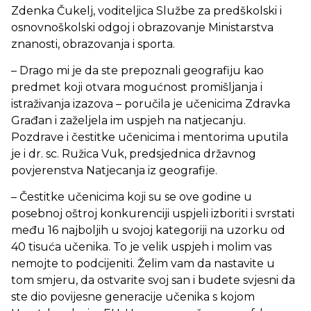
Zdenka Čukelj, voditeljica Službe za predškolski i
osnovnoškolski odgoj i obrazovanje Ministarstva
znanosti, obrazovanja i sporta.
– Drago mi je da ste prepoznali geografiju kao
predmet koji otvara mogućnost promišljanja i
istraživanja izazova – poručila je učenicima Zdravka
Građan i zaželjela im uspjeh na natjecanju.
Pozdrave i čestitke učenicima i mentorima uputila
je i dr. sc. Ružica Vuk, predsjednica državnog
povjerenstva Natjecanja iz geografije.
– Čestitke učenicima koji su se ove godine u
posebnoj oštroj konkurenciji uspjeli izboriti i svrstati
među 16 najboljih u svojoj kategoriji na uzorku od
40 tisuća učenika. To je velik uspjeh i molim vas
nemojte to podcijeniti. Želim vam da nastavite u
tom smjeru, da ostvarite svoj san i budete svjesni da
ste dio povijesne generacije učenika s kojom