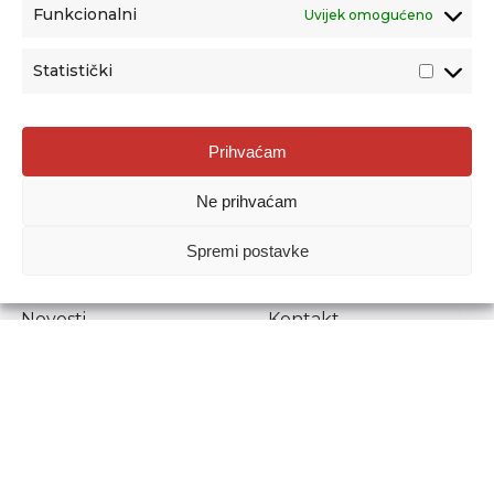
Funkcionalni
Uvijek omogućeno
Statistički
Agencija za odgoj i obrazovanje
Prihvaćam
Donje Svetice 38, 10000 Zagreb
Ne prihvaćam
MATIČNI BROJ:
1778129
OIB:
72193628411
Spremi postavke
Prenošenje sadržaja dopušteno je uz navođenje izvora.
Novosti
Kontakt
Stručni ispiti
Pristup informacijama
Propisi i dokumenti
Zaštita osobnih
podataka
Povjerljiva osoba za
unutarnje prijavljivanje
nepravilnosti
Etički povjerenik