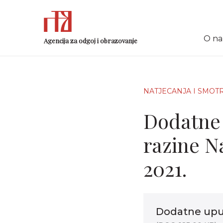
O n
Agencija za odgoj i obrazovanje
NATJECANJA I SMOT
Dodatne 
razine N
2021.
Dodatne upu