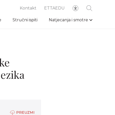
Kontakt
ETTAEDU
e
Stručni ispiti
Natjecanja i smotre
ke
jezika
PREUZMI