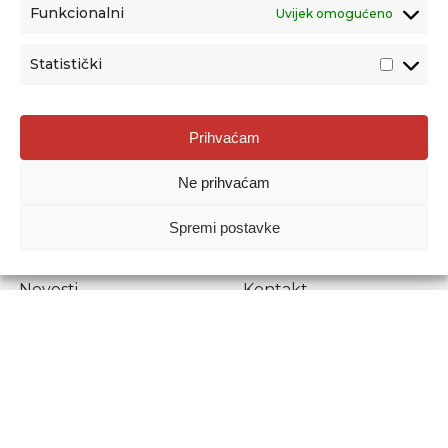
Funkcionalni
Uvijek omogućeno
Statistički
Agencija za odgoj i obrazovanje
Prihvaćam
Donje Svetice 38, 10000 Zagreb
Ne prihvaćam
MATIČNI BROJ:
1778129
OIB:
72193628411
Spremi postavke
Prenošenje sadržaja dopušteno je uz navođenje izvora.
Novosti
Kontakt
Stručni ispiti
Pristup informacijama
Propisi i dokumenti
Zaštita osobnih
podataka
Povjerljiva osoba za
unutarnje prijavljivanje
nepravilnosti
Etički povjerenik