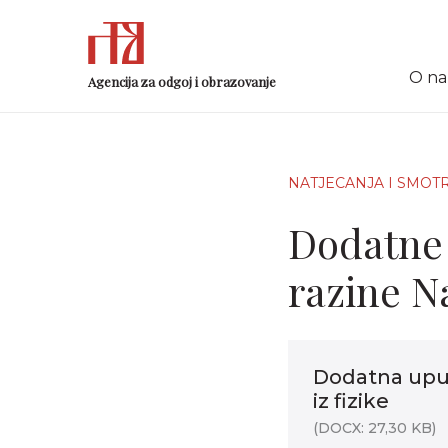
O n
Agencija za odgoj i obrazovanje
NATJECANJA I SMOT
Dodatne 
razine Na
Dodatna uput
iz fizike
(DOCX: 27,30 KB)