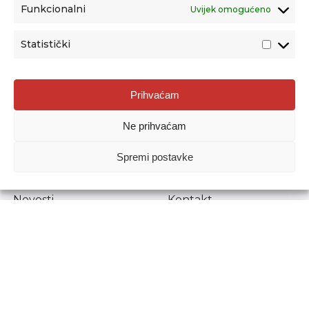
Funkcionalni
Uvijek omogućeno
Statistički
Agencija za odgoj i obrazovanje
Prihvaćam
Donje Svetice 38, 10000 Zagreb
Ne prihvaćam
MATIČNI BROJ:
1778129
OIB:
72193628411
Spremi postavke
Prenošenje sadržaja dopušteno je uz navođenje izvora.
Novosti
Kontakt
Stručni ispiti
Pristup informacijama
Propisi i dokumenti
Zaštita osobnih
podataka
Povjerljiva osoba za
unutarnje prijavljivanje
nepravilnosti
Etički povjerenik