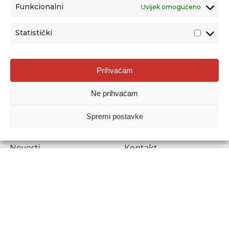
Funkcionalni
Uvijek omogućeno
Statistički
Agencija za odgoj i obrazovanje
Prihvaćam
Donje Svetice 38, 10000 Zagreb
Ne prihvaćam
MATIČNI BROJ:
1778129
OIB:
72193628411
Spremi postavke
Prenošenje sadržaja dopušteno je uz navođenje izvora.
Novosti
Kontakt
Stručni ispiti
Pristup informacijama
Propisi i dokumenti
Zaštita osobnih
podataka
Povjerljiva osoba za
unutarnje prijavljivanje
nepravilnosti
Etički povjerenik