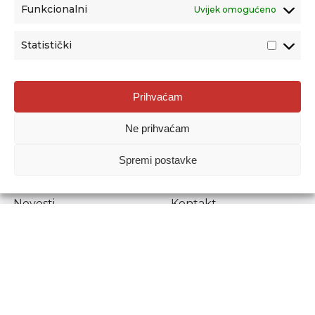
Funkcionalni
Uvijek omogućeno
Statistički
Agencija za odgoj i obrazovanje
Prihvaćam
Donje Svetice 38, 10000 Zagreb
Ne prihvaćam
MATIČNI BROJ:
1778129
OIB:
72193628411
Spremi postavke
Prenošenje sadržaja dopušteno je uz navođenje izvora.
Novosti
Kontakt
Stručni ispiti
Pristup informacijama
Propisi i dokumenti
Zaštita osobnih
podataka
Povjerljiva osoba za
unutarnje prijavljivanje
nepravilnosti
Etički povjerenik