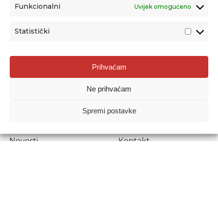
Funkcionalni
Uvijek omogućeno
Statistički
Agencija za odgoj i obrazovanje
Prihvaćam
Donje Svetice 38, 10000 Zagreb
Ne prihvaćam
MATIČNI BROJ:
1778129
OIB:
72193628411
Spremi postavke
Prenošenje sadržaja dopušteno je uz navođenje izvora.
Novosti
Kontakt
Stručni ispiti
Pristup informacijama
Propisi i dokumenti
Zaštita osobnih
podataka
Povjerljiva osoba za
unutarnje prijavljivanje
nepravilnosti
Etički povjerenik