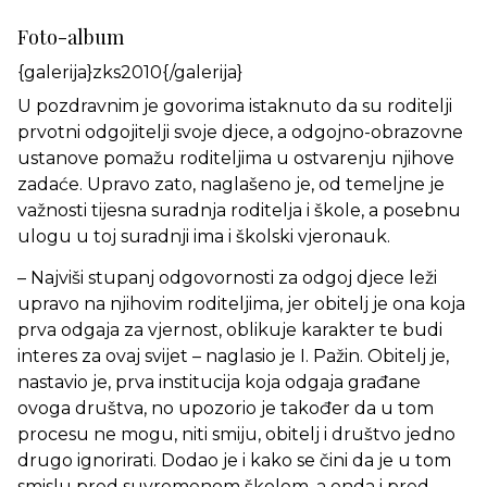
Foto-album
{galerija}zks2010{/galerija}
U pozdravnim je govorima istaknuto da su roditelji
prvotni odgojitelji svoje djece, a odgojno-obrazovne
ustanove pomažu roditeljima u ostvarenju njihove
zadaće. Upravo zato, naglašeno je, od temeljne je
važnosti tijesna suradnja roditelja i škole, a posebnu
ulogu u toj suradnji ima i školski vjeronauk.
– Najviši stupanj odgovornosti za odgoj djece leži
upravo na njihovim roditeljima, jer obitelj je ona koja
prva odgaja za vjernost, oblikuje karakter te budi
interes za ovaj svijet – naglasio je I. Pažin. Obitelj je,
nastavio je, prva institucija koja odgaja građane
ovoga društva, no upozorio je također da u tom
procesu ne mogu, niti smiju, obitelj i društvo jedno
drugo ignorirati. Dodao je i kako se čini da je u tom
smislu pred suvremenom školom, a onda i pred