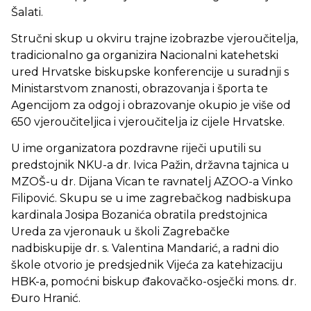
Šalati.
Stručni skup u okviru trajne izobrazbe vjeroučitelja,
tradicionalno ga organizira Nacionalni katehetski
ured Hrvatske biskupske konferencije u suradnji s
Ministarstvom znanosti, obrazovanja i športa te
Agencijom za odgoj i obrazovanje okupio je više od
650 vjeroučiteljica i vjeroučitelja iz cijele Hrvatske.
U ime organizatora pozdravne riječi uputili su
predstojnik NKU-a dr. Ivica Pažin, državna tajnica u
MZOŠ-u dr. Dijana Vican te ravnatelj AZOO-a Vinko
Filipović. Skupu se u ime zagrebačkog nadbiskupa
kardinala Josipa Bozanića obratila predstojnica
Ureda za vjeronauk u školi Zagrebačke
nadbiskupije dr. s. Valentina Mandarić, a radni dio
škole otvorio je predsjednik Vijeća za katehizaciju
HBK-a, pomoćni biskup đakovačko-osječki mons. dr.
Đuro Hranić.