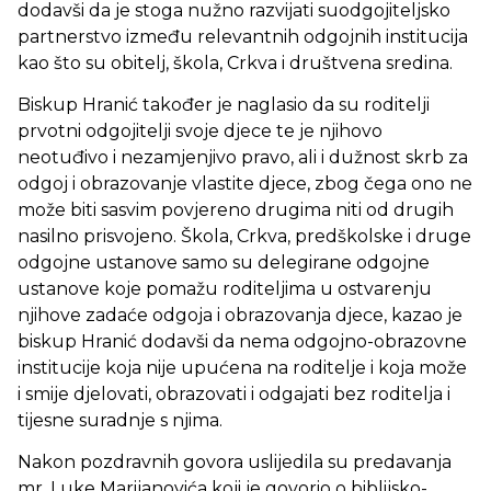
dodavši da je stoga nužno razvijati suodgojiteljsko
partnerstvo između relevantnih odgojnih institucija
kao što su obitelj, škola, Crkva i društvena sredina.
Biskup Hranić također je naglasio da su roditelji
prvotni odgojitelji svoje djece te je njihovo
neotuđivo i nezamjenjivo pravo, ali i dužnost skrb za
odgoj i obrazovanje vlastite djece, zbog čega ono ne
može biti sasvim povjereno drugima niti od drugih
nasilno prisvojeno. Škola, Crkva, predškolske i druge
odgojne ustanove samo su delegirane odgojne
ustanove koje pomažu roditeljima u ostvarenju
njihove zadaće odgoja i obrazovanja djece, kazao je
biskup Hranić dodavši da nema odgojno-obrazovne
institucije koja nije upućena na roditelje i koja može
i smije djelovati, obrazovati i odgajati bez roditelja i
tijesne suradnje s njima.
Nakon pozdravnih govora uslijedila su predavanja
mr. Luke Marijanovića koji je govorio o biblijsko-