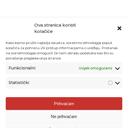
Ova stranica koristi
kolačiće
Kako bismo pružili najbolja iskustva, koristimo tehnologije poput
kolačića za pohranu i/ili pristup informacijama o uređaju. Pristanak
na ove tehnologije omogućit će nam obradu podataka kao što su
ponašanje pregledavanja stranice.
Funkcionalni
Uvijek omogućeno
Statistički
Agencija za odgoj i obrazovanje
Prihvaćam
Donje Svetice 38, 10000 Zagreb
Ne prihvaćam
MATIČNI BROJ:
1778129
OIB:
72193628411