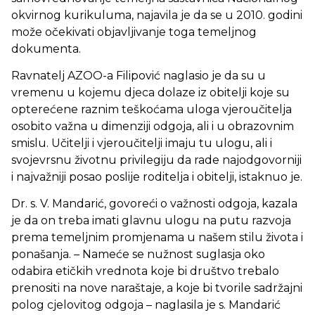
okvirnog kurikuluma, najavila je da se u 2010. godini
može očekivati objavljivanje toga temeljnog
dokumenta.
Ravnatelj AZOO-a Filipović naglasio je da su u
vremenu u kojemu djeca dolaze iz obitelji koje su
opterećene raznim teškoćama uloga vjeroučitelja
osobito važna u dimenziji odgoja, ali i u obrazovnim
smislu. Učitelji i vjeroučitelji imaju tu ulogu, ali i
svojevrsnu životnu privilegiju da rade najodgovorniji
i najvažniji posao poslije roditelja i obitelji, istaknuo je.
Dr. s. V. Mandarić, govoreći o važnosti odgoja, kazala
je da on treba imati glavnu ulogu na putu razvoja
prema temeljnim promjenama u našem stilu života i
ponašanja. – Nameće se nužnost suglasja oko
odabira etičkih vrednota koje bi društvo trebalo
prenositi na nove naraštaje, a koje bi tvorile sadržajni
polog cjelovitog odgoja – naglasila je s. Mandarić