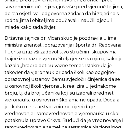
suvremenim učiteljima, još više pred vjeroučiteljima,
doista osjetljiva i odgovorna zadaća da bi zajedno s
roditeljima i obiteljima poučavali i naučili djecu i
mlade kako sada živjeti.
Državna tajnica dr. Vican skup je pozdravila u ime
ministra znanosti, obrazovanja i športa dr. Radovana
Fuchsa izrazivši zadovoljstvo stručnim skupovima
trajne izobrazbe vjeroučitelja jer se na njima, kako je
kazala „hrabro dotiču važne teme“. Istaknula je
također da vjeronauk pripada školi kao odgojno-
obrazovnoj ustanovi čemu svjedoči i činjenica da se
u osnovnoj školi vjeronauk realizira u jednakome
broju, tj. da broj učenika koji su izabrali predmet
vjeronauka u osnovnim školama ne opada. Dodala
je i kako ministarstvo iznimno cijeni da je
vrednovanje i samovrednovanje vjeronauka u školi
potaknula upravo Crkva. Budući da je vrednovanje i
samovrednovanje temeljna sastavnica Nacionalnog