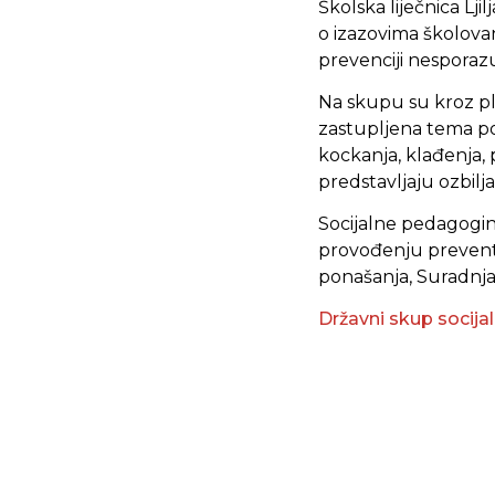
Školska liječnica Lj
o izazovima školovan
prevenciji nesporaz
Na skupu su kroz pl
zastupljena tema pon
kockanja, klađenja,
predstavljaju ozbi
Socijalne pedagoginj
provođenju preventi
ponašanja, Suradnja
Državni skup socija