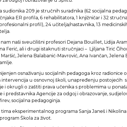
 za odgoj i obrazovanje u Splitu.
 sudionika 209 je stručnih suradnika (62 socijalna pedag
jaka ER profila, 6 rehabilitatora, 1 knjižničar i 32 stručn
ofesionalni profil), 24 učitelja/nastavnika, 13 medicinskih
elja.
 nam naši sveučilišni profesori Dejana Bouillet, Lidija Ara
a Ferić, ali i drugi istaknuti stručnjaci – Ljiljana Tirić Čiho
 Maršić, Jelena Balabanić-Mavrović, Ana Ivančan, Jelena B
damlje.
mijenjen osnaživanju socijalnih pedagoga kroz radionice 
 intervencija u osnovnoj školi, unapređenju postojećih 
e i okrugli o zaštiti prava učenika s problemima u ponaš
e i predstavnika Agencije za odgoj i obrazovanje, sudjelov
firev, socijalna pedagoginja.
tima eksperimentalnog programa Sanja Janeš i Nikolina 
program Škola za život.