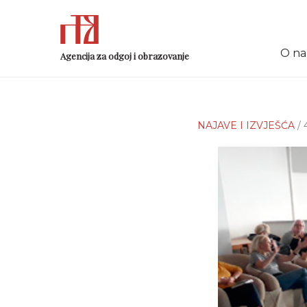
O n
Agencija za odgoj i obrazovanje
NAJAVE I IZVJEŠĆA
/