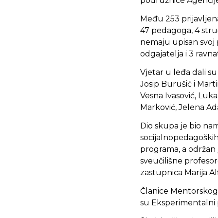
podružnice Agencije
Među 253 prijavljena
47 pedagoga, 4 stručn
nemaju upisan svoj pr
odgajatelja i 3 ravnat
Vjetar u leđa dali su
Josip Burušić i Martin
Vesna Ivasović, Luka
Marković, Jelena A
Dio skupa je bio na
socijalnopedagoških
programa, a održan j
sveučilišne profesor
zastupnica Marija Al
Članice Mentorskog 
su Eksperimentalni 