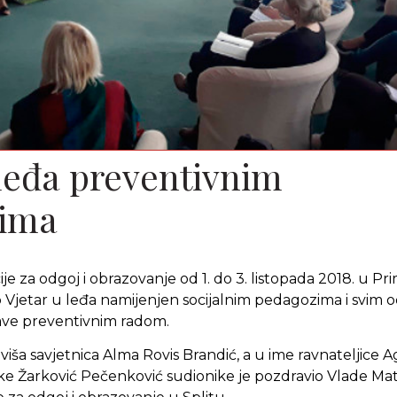
 leđa preventivnim
ima
ije za odgoj i obrazovanje od 1. do 3. listopada 2018. u P
p Vjetar u leđa namijenjen socijalnim pedagozima i svim
bave preventivnim radom.
 viša savjetnica Alma Rovis Brandić, a u ime ravnateljice A
e Žarković Pečenković sudionike je pozdravio Vlade Mata