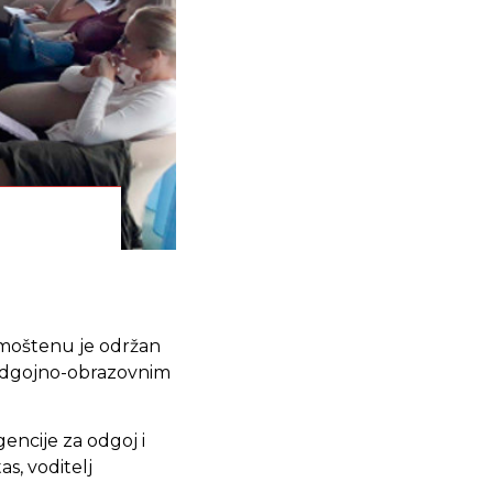
rimoštenu je održan
 odgojno-obrazovnim
gencije za odgoj i
s, voditelj