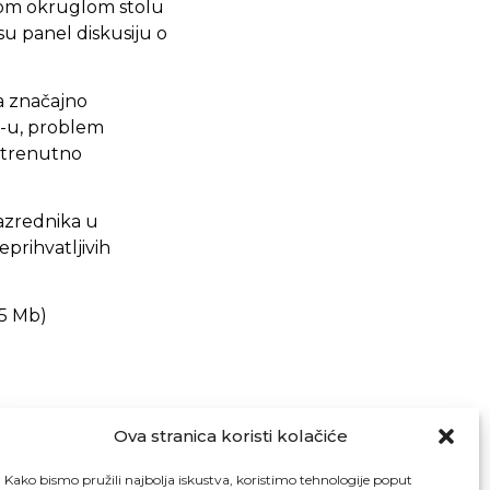
živom okruglom stolu
su panel diskusiju o
a značajno
KT-u, problem
e trenutno
razrednika u
prihvatljivih
.5 Mb)
Ova stranica koristi kolačiće
Kako bismo pružili najbolja iskustva, koristimo tehnologije poput