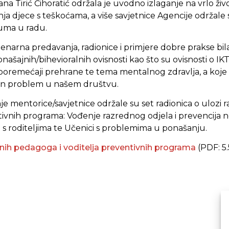
iljana Tirić Čihoratić održala je uvodno izlaganje na vrlo 
ja djece s teškoćama, a više savjetnice Agencije održale 
uma u radu.
enarna predavanja, radionice i primjere dobre prakse bil
ašajnih/bihevioralnih ovisnosti kao što su ovisnosti o I
 poremećaji prehrane te tema mentalnog zdravlja, a koj
ljan problem u našem društvu.
e mentorice/savjetnice održale su set radionica o ulozi 
vnih programa: Vođenje razrednog odjela i prevencija ne
 s roditeljima te Učenici s problemima u ponašanju.
lnih pedagoga i voditelja preventivnih programa
(PDF: 5