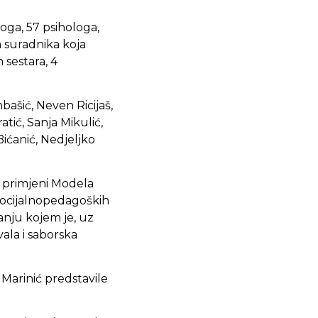
oga, 57 psihologa,
a suradnika koja
 sestara, 4
mbašić, Neven Ricijaš,
ratić, Sanja Mikulić,
ićanić, Nedjeljko
o primjeni Modela
socijalnopedagoških
anju kojem je, uz
ala i saborska
Marinić predstavile