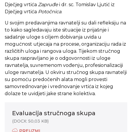
Dječjeg vrtića
Zapruđe
i dr. sc. Tomislav Ljutić iz
Dječjeg vrtića
Potočnica
.
U svojim predavanjima ravnatelji su dali refleksiju na
to kako sagledavaju iste situacije iz prijašnje i
sadašnje uloge s ciljem dobivanja uvida u
mogućnost utjecaja na procese, organizaciju rada iz
različitih uloga i rangova uloga. Tijekom stručnog
skupa raspravljano je o odgovornosti iz uloge
ravnatelja, suvremenom vođenju, profesionalizaciji
uloge ravnatelja. U okviru stručnog skupa ravnatelji
su pomoću predočenih alata mogli provesti
samovrednovanje i vrednovanje vrtića iz kojeg
dolaze te uvidjeti jake strane kolektiva.
Evaluacija stručnoga skupa
(DOCX: 50,03 KB)
PREUZMI