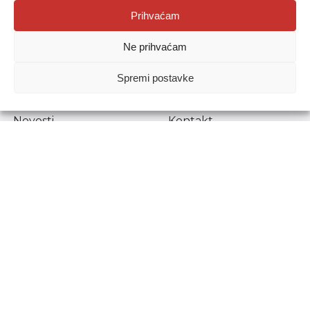
Agencija za odgoj i obrazovanje
Prihvaćam
Donje Svetice 38, 10000 Zagreb
Ne prihvaćam
MATIČNI BROJ:
1778129
OIB:
72193628411
Spremi postavke
Prenošenje sadržaja dopušteno je uz navođenje izvora.
Novosti
Kontakt
Stručni ispiti
Pristup informacijama
Propisi i dokumenti
Zaštita osobnih
podataka
Povjerljiva osoba za
unutarnje prijavljivanje
nepravilnosti
Etički povjerenik
Agencije za odgoj i
obrazovanje
Copyright © Agencija za odgoj i obrazovanje.