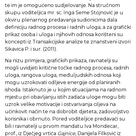
te im je omogućeno sudjelovanje. Na stručnom
skupu voditeljica mr. sc. Inga Seme Stojnović je u
okviru plenarnog predavanja sudionicima dala
definiciju radnog procesa i radnih uloga, a za grafički
prikaz osoba i uloga i njihovih odnosa korišteni su
koncepti iz Transakcijske analize te znanstveni izvori
Sikavica P. i sur. (2011).
Na nizu primjera, grafičkih prikaza, ravnatelji su
mogli uvidjeti kritične točke radnog procesa, radnih
uloga, rangova uloga, međuljudskih odnosa koji
mogu uzrokovati odljeve energije od planiranih
ishoda. Istaknuto je u kojim situacijama na radnom
mjestu pri obavljanju istih zadaća uloge mogu biti
uzrok velike motivacije i ostvarivanja ciljeva na
učinkovit način te na dobrobit djeteta, zadovoljstvo
korisnika i obrnuto. Pored voditeljice predavači su
bili i ravnatelji u prvom mandatu Iva Mondecar,
prof., iz Dječjeg vrtića
Gajnice
, Danijela Filković iz