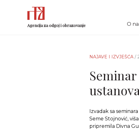
O n
Agencija za odgoj i obrazovanje
NAJAVE I IZVJEŠĆA
/
Seminar 
ustanova
Izvadak sa seminara 
Seme Stojnović, viša
pripremila Divna Gub