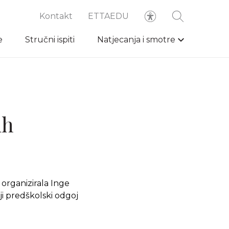
Kontakt
ETTAEDU
e
Stručni ispiti
Natjecanja i smotre
ih
 organizirala Inge
ji predškolski odgoj