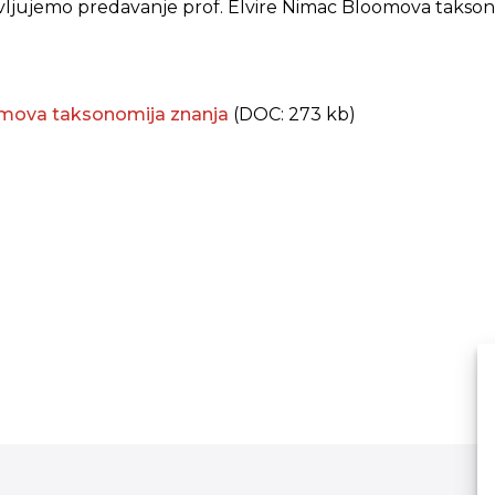
javljujemo predavanje prof. Elvire Nimac Bloomova takson
omova taksonomija znanja
(DOC: 273 kb)