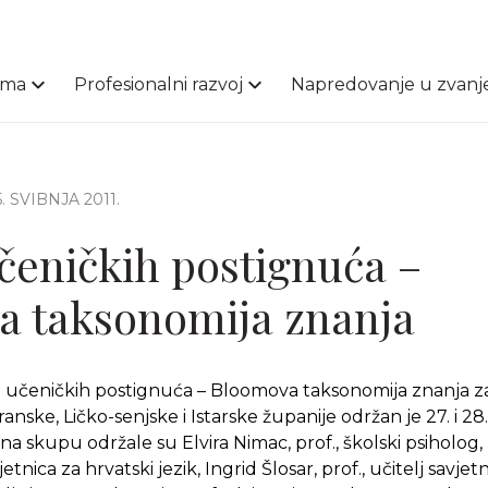
ama
Profesionalni razvoj
Napredovanje u zvanj
5. SVIBNJA 2011.
čeničkih postignuća –
a taksonomija znanja
 učeničkih postignuća – Bloomova taksonomija znanja za
nske, Ličko-senjske i Istarske županije održan je 27. i 28.
 na skupu održale su Elvira Nimac, prof., školski psiholog,
vjetnica za hrvatski jezik, Ingrid Šlosar, prof., učitelj savjetn