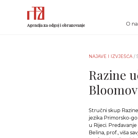
O n
Agencija za odgoj i obrazovanje
NAJAVE I IZVJEŠĆA
/ 
Razine u
Bloomov
Stručni skup Razine
jezika Primorsko-gora
u Rijeci. Predavanje
Belina, prof., viša sa