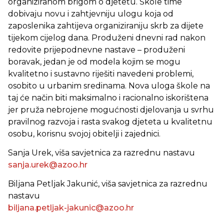
organiziranom brigom o djetetu. Škole time
dobivaju novu i zahtjevniju ulogu koja od
zaposlenika zahtijeva organiziraniju skrb za dijete
tijekom cijelog dana. Produženi dnevni rad nakon
redovite prijepodnevne nastave – produženi
boravak, jedan je od modela kojim se mogu
kvalitetno i sustavno riješiti navedeni problemi,
osobito u urbanim sredinama. Nova uloga škole na
taj će način biti maksimalno i racionalno iskorištena
jer pruža nebrojene mogućnosti djelovanja u svrhu
pravilnog razvoja i rasta svakog djeteta u kvalitetnu
osobu, korisnu svojoj obitelji i zajednici.
Sanja Urek, viša savjetnica za razrednu nastavu
sanja.urek@azoo.hr
Biljana Petljak Jakunić, viša savjetnica za razrednu
nastavu
biljana.petljak-jakunic@azoo.hr