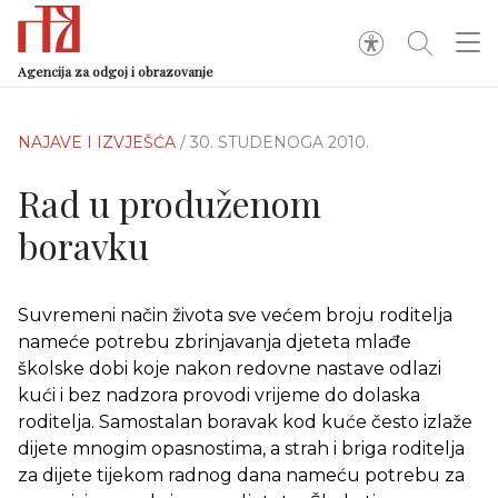
Agencija za odgoj i obrazovanje
NAJAVE I IZVJEŠĆA
/ 30. STUDENOGA 2010.
Rad u produženom
boravku
Suvremeni način života sve većem broju roditelja
nameće potrebu zbrinjavanja djeteta mlađe
školske dobi koje nakon redovne nastave odlazi
kući i bez nadzora provodi vrijeme do dolaska
roditelja. Samostalan boravak kod kuće često izlaže
dijete mnogim opasnostima, a strah i briga roditelja
za dijete tijekom radnog dana nameću potrebu za