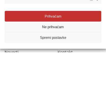
Agencija za odgoj i obrazovanje
Prihvaćam
Donje Svetice 38, 10000 Zagreb
Ne prihvaćam
MATIČNI BROJ:
1778129
OIB:
72193628411
Spremi postavke
Prenošenje sadržaja dopušteno je uz navođenje izvora.
Novosti
Kontakt
Stručni ispiti
Pristup informacijama
Propisi i dokumenti
Zaštita osobnih
podataka
Povjerljiva osoba za
unutarnje prijavljivanje
nepravilnosti
Etički povjerenik
Agencije za odgoj i
obrazovanje