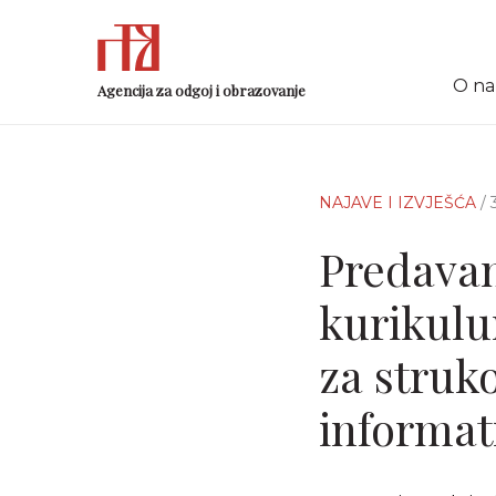
O n
Agencija za odgoj i obrazovanje
NAJAVE I IZVJEŠĆA
/
Predavan
kurikul
za struko
informat