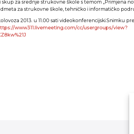
i skup za srednje strukovne škole s temom „Primjena n
meta za strukovne škole, tehničko i informatičko podru
kolovoza 2013. u 11.00 sati videokonferencijski.Snimku p
ttps://www311.livemeeting.com/cc/usergroups/view?
XZ8kw%21J