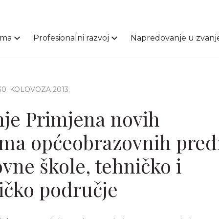
ama
Profesionalni razvoj
Napredovanje u zvanj
 30. KOLOVOZA 2013.
je Primjena novih
uma općeobrazovnih pre
vne škole, tehničko i
ičko područje