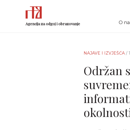
O n
Agencija za odgoj i obrazovanje
NAJAVE I IZVJEŠĆA
/
Održan s
suvremen
informat
okolnos