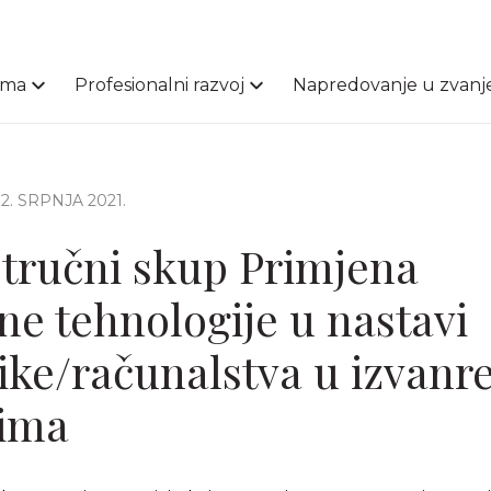
ama
Profesionalni razvoj
Napredovanje u zvanj
 12. SRPNJA 2021.
tručni skup Primjena
e tehnologije u nastavi
ike/računalstva u izvan
tima