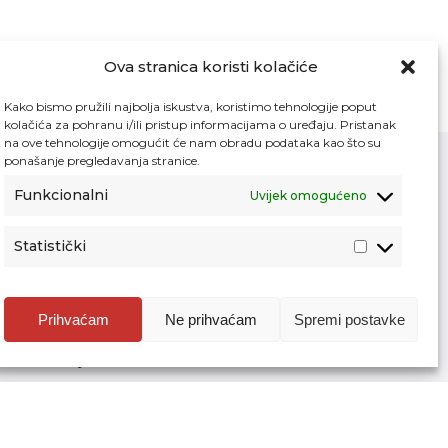
Ova stranica koristi kolačiće
Kako bismo pružili najbolja iskustva, koristimo tehnologije poput
kolačića za pohranu i/ili pristup informacijama o uređaju. Pristanak
na ove tehnologije omogućit će nam obradu podataka kao što su
ponašanje pregledavanja stranice.
Funkcionalni
Uvijek omogućeno
Kontakt
Pristup informacijama
Statistički
Zaštita osobnih podataka
Povjerljiva osoba za unutarnje prijavljivanje
nepravilnosti
Prihvaćam
Ne prihvaćam
Spremi postavke
Etički povjerenik Agencije za odgoj i
obrazovanje