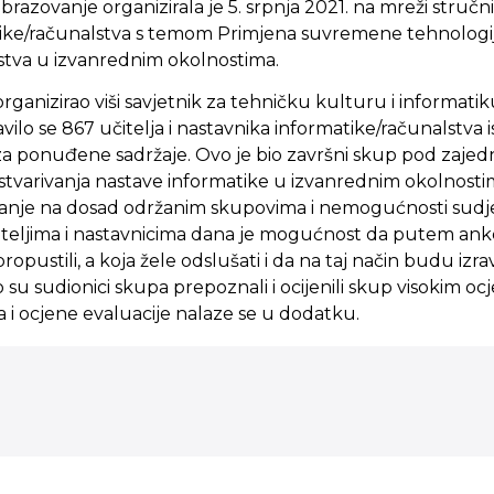
brazovanje organizirala je 5. srpnja 2021. na mreži stručni
ike/računalstva s temom Primjena suvremene tehnologij
stva u izvanrednim okolnostima.
organizirao viši savjetnik za tehničku kulturu i informati
avilo se 867 učitelja i nastavnika informatike/računalstva 
a ponuđene sadržaje. Ovo je bio završni skup pod zaje
i ostvarivanja nastave informatike u izvanrednim okolnos
ovanje na dosad održanim skupovima i nemogućnosti sudj
čiteljima i nastavnicima dana je mogućnost da putem ank
opustili, a koja žele odslušati i da na taj način budu izra
su sudionici skupa prepoznali i ocijenili skup visokim oc
 i ocjene evaluacije nalaze se u dodatku.