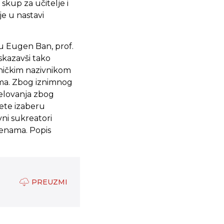
 skup za učitelje i
e u nastavi
ku Eugen Ban, prof.
iskazavši tako
dničkim nazivnikom
tima. Zbog iznimnog
elovanja zbog
ete izaberu
vni sukreatori
jenama. Popis
PREUZMI