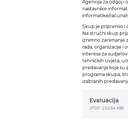
Agencija za odgoj i o
nastavnike informat
informatike/računal
Skup je pripremio i 
Na stručni skup prij
iznimno zanimanje z
rada, organizacije 
interesa za sudjel
tehničkih uvjeta, u
predavanja koja su pr
programa skupa, što 
izabranih predavanja
Evaluacija
(PDF: 232,54 KB)