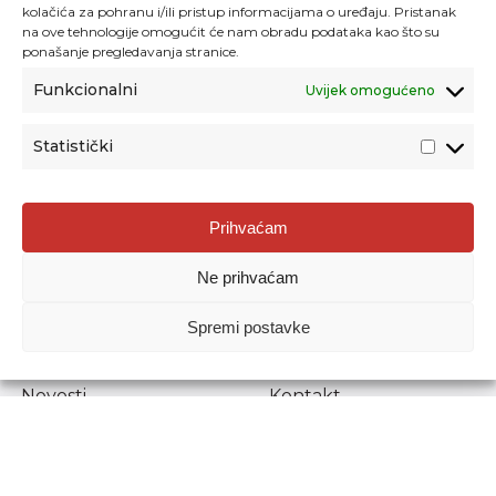
kolačića za pohranu i/ili pristup informacijama o uređaju. Pristanak
na ove tehnologije omogućit će nam obradu podataka kao što su
ponašanje pregledavanja stranice.
Funkcionalni
Uvijek omogućeno
Statistički
Agencija za odgoj i obrazovanje
Prihvaćam
Donje Svetice 38, 10000 Zagreb
Ne prihvaćam
MATIČNI BROJ:
1778129
OIB:
72193628411
Spremi postavke
Prenošenje sadržaja dopušteno je uz navođenje izvora.
Novosti
Kontakt
Stručni ispiti
Pristup informacijama
Propisi i dokumenti
Zaštita osobnih
podataka