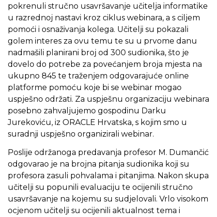
pokrenuli stručno usavršavanje učitelja informatike
u razrednoj nastavi kroz ciklus webinara, a s ciljem
pomoći i osnaživanja kolega. Učitelji su pokazali
golem interes za ovu temu te su u prvome danu
nadmašili planirani broj od 300 sudionika, što je
dovelo do potrebe za povećanjem broja mjesta na
ukupno 845 te traženjem odgovarajuće online
platforme pomoću koje bi se webinar mogao
uspješno održati. Za uspješnu organizaciju webinara
posebno zahvaljujemo gospodinu Darku
Jurekoviću, iz ORACLE Hrvatska, s kojim smo u
suradnji uspješno organizirali webinar.
Poslije održanoga predavanja profesor M. Dumančić
odgovarao je na brojna pitanja sudionika koji su
profesora zasuli pohvalama i pitanjima. Nakon skupa
učitelji su popunili evaluaciju te ocijenili stručno
usavršavanje na kojemu su sudjelovali. Vrlo visokom
ocjenom učitelji su ocijenili aktualnost tema i