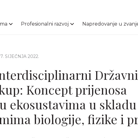
ama
Profesionalni razvoj
Napredovanje u zvanj
 17. SIJEČNJA 2022.
nterdisciplinarni Državni
skup: Koncept prijenosa
 u ekosustavima u skladu
ima biologije, fizike i p