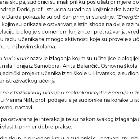
na skupa, sudionici su imali priliku poslušati primjere d
Andreja Dorić, prof. i stručna suradnica knjižničarka Nat
ole Darda pokazale su odličan primjer suradnje.
“Energič
 kojim su prikazale ostvarivanje istih ishoda na dvije razi
laciju biologije s domenom knjižnice i pretraživanja, vre
 u radu učenika te mnogo aktivnosti koje su provele s u
nu u njihovim školama.
em kuća ima?
naziv je izlaganja kojim su učiteljice biologij
la Tonija iz Samobora i Anita Belančić,, Osnovna škola I.
jednički projekt učenika iz tri škole u Hrvatskoj a sudion
er istraživačkog učenja.
ena istraživačkog učenja u makrokonceptu:
Energija u ž
iju Marina Ništ, prof. podsjetila je sudionike na korake u 
ovnoj nastavi.
pa ostvarena je interakcija te su nakon svakog izlaganja s
i vlastiti primjer dobre prakse.
je skup je priveden kraju, a sudionici su pozvani ispuniti ev