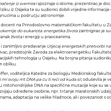
ačenje iz svemira
i spoznaje o istome, prezentirao je doc. 
ziku iz Osijeka te su sudionici dobili vrijedne informacij
tignućima u području astronomije.
inž., docent na Prirodoslovno-matematičkom fakultetu u Z
okemije do eukariota: energetika života
zaintrigirao je s
tanak života i energiji u praoceanima.
i zanimljivo predavanje
Utjecaj energetskih pretvorbi na
Šljivac, predstojnik Zavoda za elektroenergetiku Fakultet
acijskih tehnologija u Osijeku. Na brojna pitanja sudionik
 obliku.
Heffer, voditeljica Katedre za biologiju Medicinskog fakult
 mi svoju mt DNA pa ću ti reći od kuda si!
, oduševila je v
aju mitohondrijske DNA na specifične mutacije koje su se
azvijaju određene osobine, npr. trčanje maratonskih udalj
sinama, adaptacija na velike hladnoće, ali i povezanost s