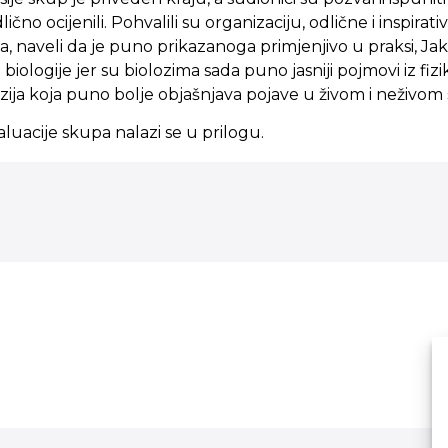
ično ocijenili. Pohvalili su organizaciju, odlične i inspira
a, naveli da je puno prikazanoga primjenjivo u praksi, J
i biologije jer su biolozima sada puno jasniji pojmovi iz fizike
zija koja puno bolje objašnjava pojave u živom i neživom s
aluacije skupa nalazi se u prilogu.