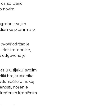
dr. sc. Dario
e o novim
agrebu, svojim
udionike pitanjima o
 okoliš
održao je
a elektrotehnike,
a odgovorio je
eta u Osijeku, svojim
eliki broj sudionika.
 udomaćile u nekoj
enosti, nošenje
 određenim kroničnim