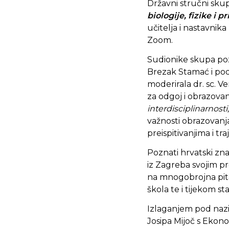
Državni stručni sku
biologije, fizike i p
učitelja i nastavnika
Zoom.
Sudionike skupa pozd
Brezak Stamać i pod
moderirala dr. sc. Ve
za odgoj i obrazova
interdisciplinarnosti
važnosti obrazovanja
preispitivanjima i t
Poznati hrvatski zna
iz Zagreba svojim 
na mnogobrojna pita
škola te i tijekom s
Izlaganjem pod na
Josipa Mijoč s Ekon