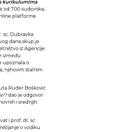
 s kurikulumima
e od 700 sudionika,
 online platforme
r. sc. Dubravka
rvog dana skup je
etništvo iz Agencije
e između
ke upoznala o
, njihovim stalnim
tituta Ruđer Bošković
e!?
dao je odgovor
ovnih i srednjih
at i prof. dr. sc
išljanje o vodiku