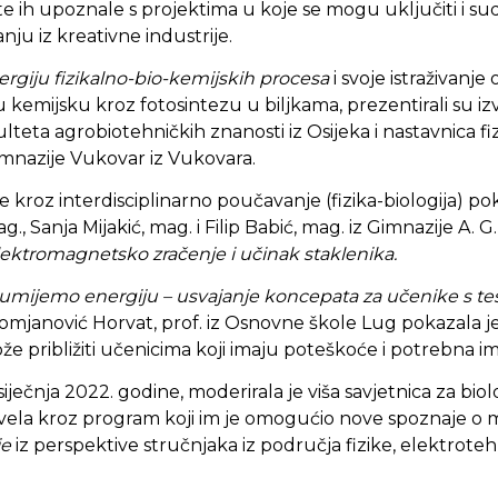
 ih upoznale s projektima u koje se mogu uključiti i sud
nju iz kreativne industrije.
ergiju fizikalno-bio-kemijskih procesa
i svoje istraživanje
 kemijsku kroz fotosintezu u biljkama, prezentirali su izv. 
ulteta agrobiotehničkih znanosti iz Osijeka i nastavnica fi
Gimnazije Vukovar iz Vukovara.
 kroz interdisciplinarno poučavanje (fizika-biologija) pok
, Sanja Mijakić, mag. i Filip Babić, mag. iz Gimnazije A. 
lektromagnetsko zračenje i učinak staklenika.
azumijemo energiju – usvajanje koncepata za učenike s t
Domjanović Horvat, prof. iz Osnovne škole Lug pokazala j
e približiti učenicima koji imaju poteškoće i potrebna im
iječnja 2022. godine, moderirala je viša savjetnica za biol
rovela kroz program koji im je omogućio nove spoznaje 
je
iz perspektive stručnjaka iz područja fizike, elektroteh