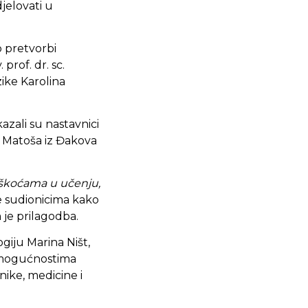
jelovati u
 o pretvorbi
prof. dr. sc.
zike Karolina
azali su nastavnici
G. Matoša iz Đakova
eškoćama u učenju,
e sudionicima kako
 je prilagodba.
ogiju Marina Ništ,
o mogućnostima
nike, medicine i