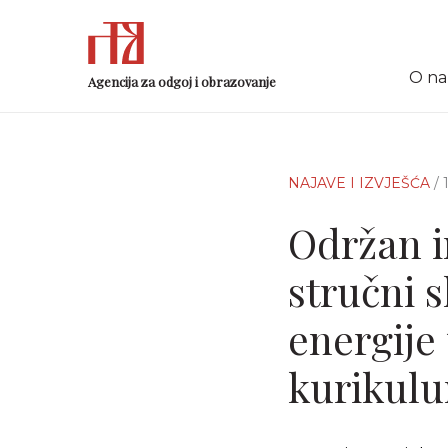
O n
Agencija za odgoj i obrazovanje
NAJAVE I IZVJEŠĆA
/
Održan i
stručni 
energije
kurikulum