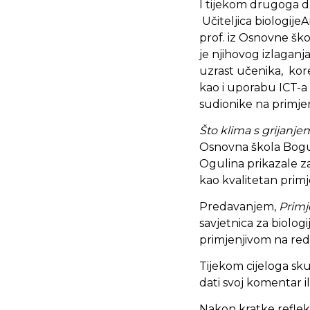
I tijekom drugoga da
Učiteljica biologije
prof. iz Osnovne šk
je njihovog izlaganja
uzrast učenika, kore
kao i uporabu ICT-a
sudionike na primje
Što klima s grijanj
Osnovna škola Bogumi
Ogulina prikazale za
kao kvalitetan primj
Predavanjem,
Primj
savjetnica za biolog
primjenjivom na red
Tijekom cijeloga sku
dati svoj komentar il
Nakon kratke refleksi