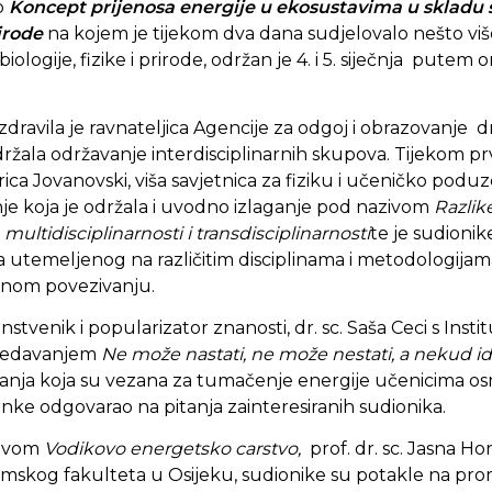
p
Koncept prijenosa energije u ekosustavima u skladu
rirode
na kojem je tijekom dva dana sudjelovalo nešto viš
 biologije, fizike i prirode, održan je 4. i 5. siječnja putem
ravila je ravnateljica Agencije za odgoj i obrazovanje d
ržala održavanje interdisciplinarnih skupova. Tijekom p
rica Jovanovski, viša savjetnica za fiziku i učeničko poduz
nje koja je održala i uvodno izlaganje pod nazivom
Razlik
, multidisciplinarnosti i transdisciplinarnosti
te je sudioni
 utemeljenog na različitim disciplinama i metodologijama
rajnom povezivanju.
nstvenik i popularizator znanosti, dr. sc. Saša Ceci s Ins
predavanjem
Ne može nastati, ne može nestati, a nekud id
nja koja su vezana za tumačenje energije učenicima osn
tanke odgovarao na pitanja zainteresiranih sudionika.
zivom
Vodikovo energetsko carstvo,
prof. dr. sc. Jasna Horv
omskog fakulteta u Osijeku, sudionike su potakle na prom