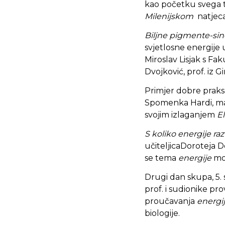
kao početku svega te
Milenijskom
natjeca
Biljne pigmente-sin
svjetlosne energije u
Miroslav Lisjak s Fak
Dvojković, prof. iz 
Primjer dobre prakse
Spomenka Hardi, mag.
svojim izlaganjem
E
S koliko energije r
učiteljicaDoroteja 
se tema
energije
mož
Drugi dan skupa, 5. s
prof. i sudionike p
proučavanja
energi
biologije.