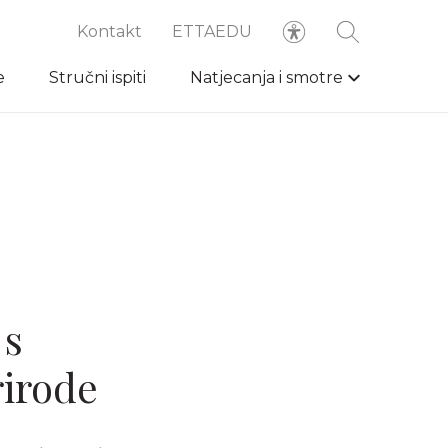
Kontakt
ETTAEDU
e
Stručni ispiti
Natjecanja i smotre
 s
rirode