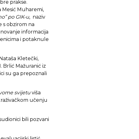
obre prakse.
aša Mesić Muharemi,
no” po GIK-u
, naziv
ne s obzirom na
dnovanje informacija
čenicima i potaknule
eNataša Kletečki,
 Brlić Mažuranić iz
ici su ga prepoznali
ivome svijetu
viša
istraživačkom učenju
udionici bili pozvani
aluacijski listić.