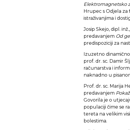
Elektromagnetsko zr
Hrupec s Odjela za fi
istraživanjima i dos
Josip Skejo, dipl. 
predavanjem
Od ge
predispoziciji za nas
Izuzetno dinamično 
prof. dr. sc. Damir 
računarstva i inform
naknadno u pisanom
Prof. dr. sc. Marija 
predavanjem
Pokaži
Govorila je o utjec
populaciji čime se r
tereta na velikim vi
bolestima.