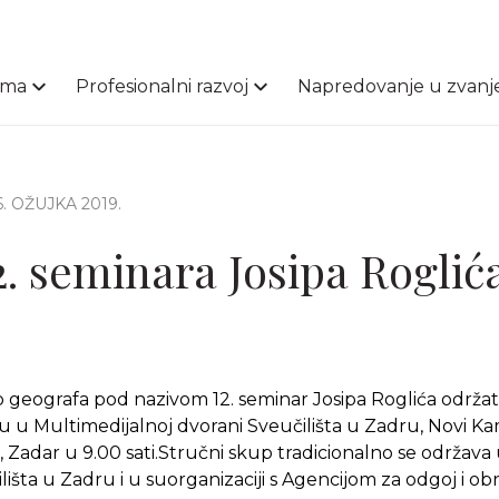
ama
Profesionalni razvoj
Napredovanje u zvanj
 6. OŽUJKA 2019.
2. seminara Josipa Roglić
 geografa pod nazivom 12. seminar Josipa Roglića održat 
 u Multimedijalnoj dvorani Sveučilišta u Zadru, Novi Kam
Zadar u 9.00 sati.Stručni skup tradicionalno se održava 
lišta u Zadru i u suorganizaciji s Agencijom za odgoj i ob