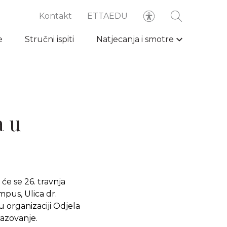
Kontakt
ETTAEDU
e
Stručni ispiti
Natjecanja i smotre
a u
će se 26. travnja
pus, Ulica dr.
u organizaciji Odjela
razovanje.