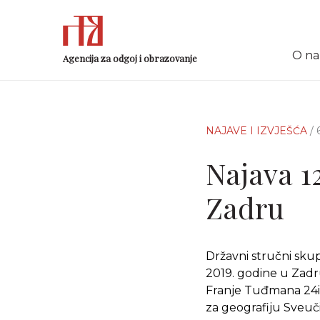
O n
Agencija za odgoj i obrazovanje
NAJAVE I IZVJEŠĆA
/
Najava 1
Zadru
Državni stručni skup
2019. godine u Zadru
Franje Tuđmana 24i, 
za geografiju Sveuči