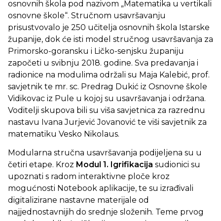
osnovnih škola pod nazivom „Matematika u vertikali
osnovne škole“. Stručnom usavršavanju
prisustvovalo je 250 učitelja osnovnih škola Istarske
županije, dok će isti model stručnog usavršavanja za
Primorsko-goransku i Ličko-senjsku županiju
započeti u svibnju 2018. godine. Sva predavanja i
radionice na modulima održali su Maja Kalebić, prof.
savjetnik te mr. sc. Predrag Dukić iz Osnovne škole
Vidikovac iz Pule u kojoj su usavršavanja i održana.
Voditelji skupova bili su viša savjetnica za razrednu
nastavu Ivana Jurjević Jovanović te viši savjetnik za
matematiku Vesko Nikolaus.
Modularna stručna usavršavanja podijeljena su u
četiri etape. Kroz
Modul 1. Igrifikacija
sudionici su
upoznati s radom interaktivne ploče kroz
mogućnosti Notebook aplikacije, te su izrađivali
digitalizirane nastavne materijale od
najjednostavnijih do srednje složenih. Teme prvog