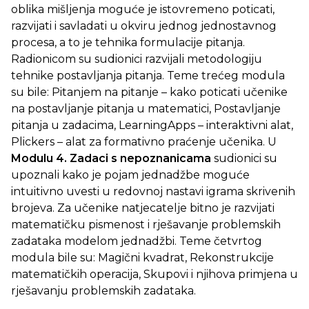
oblika mišljenja moguće je istovremeno poticati,
razvijati i savladati u okviru jednog jednostavnog
procesa, a to je tehnika formulacije pitanja.
Radionicom su sudionici razvijali metodologiju
tehnike postavljanja pitanja. Teme trećeg modula
su bile: Pitanjem na pitanje – kako poticati učenike
na postavljanje pitanja u matematici, Postavljanje
pitanja u zadacima, LearningApps – interaktivni alat,
Plickers – alat za formativno praćenje učenika. U
Modulu 4. Zadaci s nepoznanicama
sudionici su
upoznali
kako
je
pojam jednadžbe moguće
intuitivno uvesti u redovnoj nastavi igrama skrivenih
brojeva. Za učenike natjecatelje bitno je razvijati
matematičku pismenost i rješavanje problemskih
zadataka modelom jednadžbi. Teme četvrtog
modula bile su: Magični kvadrat, Rekonstrukcije
matematičkih operacija, Skupovi i njihova primjena u
rješavanju problemskih zadataka.