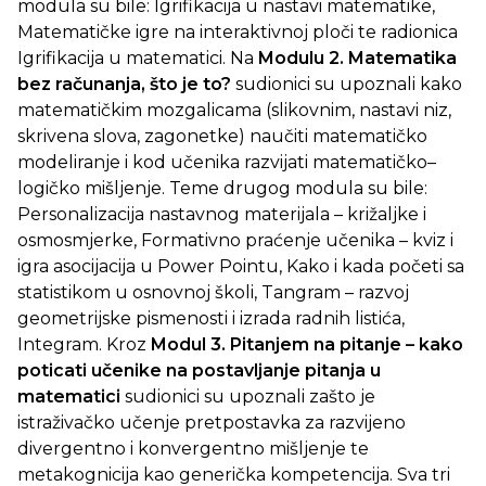
modula su bile: Igrifikacija u nastavi matematike,
Matematičke igre na interaktivnoj ploči te radionica
Igrifikacija u matematici. Na
Modulu 2. Matematika
bez računanja, što je to?
sudionici su upoznali kako
matematičkim mozgalicama (slikovnim, nastavi niz,
skrivena slova, zagonetke) naučiti matematičko
modeliranje i kod učenika razvijati matematičko–
logičko mišljenje. Teme drugog modula su bile:
Personalizacija nastavnog materijala – križaljke i
osmosmjerke, Formativno praćenje učenika – kviz i
igra asocijacija u Power Pointu, Kako i kada početi sa
statistikom u osnovnoj školi, Tangram – razvoj
geometrijske pismenosti i izrada radnih listića,
Integram. Kroz
Modul 3.
Pitanjem na pitanje – kako
poticati učenike na postavljanje pitanja u
matematici
sudionici su upoznali zašto je
istraživačko učenje pretpostavka za razvijeno
divergentno i konvergentno mišljenje te
metakognicija kao generička kompetencija. Sva tri