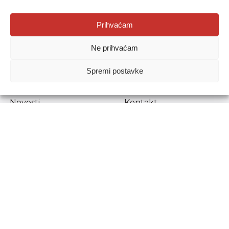
Agencija za odgoj i obrazovanje
Prihvaćam
Donje Svetice 38, 10000 Zagreb
Ne prihvaćam
MATIČNI BROJ:
1778129
OIB:
72193628411
Spremi postavke
Prenošenje sadržaja dopušteno je uz navođenje izvora.
Novosti
Kontakt
Stručni ispiti
Pristup informacijama
Propisi i dokumenti
Zaštita osobnih
podataka
Povjerljiva osoba za
unutarnje prijavljivanje
nepravilnosti
Etički povjerenik
Agencije za odgoj i
obrazovanje