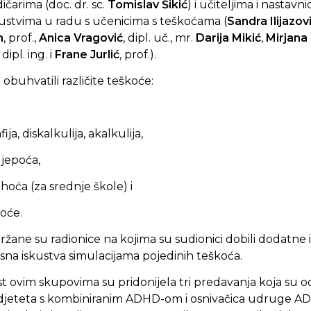
ičarima (doc. dr. sc.
Tomislav Šikić
) i učiteljima i nastavni
skustvima u radu s učenicima s teškoćama (
Sandra Ilijazov
n
, prof.,
Anica Vragović
, dipl. uč., mr.
Darija Mikić
,
Mirjana 
, dipl. ing. i
Frane Jurlić
, prof.).
obuhvatili različite teškoće:
ja, diskalkulija, akalkulija,
jepoća,
ća (za srednje škole) i
oće.
ane su radionice na kojima su sudionici dobili dodatne i
korisna iskustva simulacijama pojedinih teškoća.
t ovim skupovima su pridonijela tri predavanja koja su o
 djeteta s kombiniranim ADHD-om i osnivačica udruge ADH