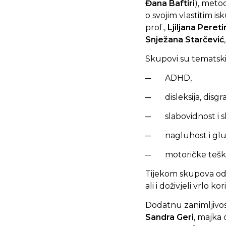
Đana Baftiri
), metod
o svojim vlastitim i
prof.,
Ljiljana Pereti
Snježana
Starčević
Skupovi su tematski 
─ ADHD,
─ disleksija, disgrafi
─ slabovidnost i sl
─ nagluhost i gluho
─ motoričke tešk
Tijekom skupova održ
ali i doživjeli vrlo 
Dodatnu zanimljivos
Sandra Geri
, majka