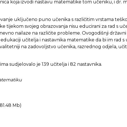
avnica koja izvodi nastavu matematike tom učeniku, i dr. 
anje uključeno puno učenika s različitim vrstama teškoća
ke tijekom svojeg obrazovanja nisu educirani za rad s uč
nevno nailaze na različite probleme. Ovogodišnji državni
edukaciji učitelja i nastavnika matematike da bi im rad s
alitetniji na zadovoljstvo učenika, razrednog odjela, učit
a sudjelovalo je 139 učitelja i 82 nastavnika.
matematiku
 81.48 Mb)