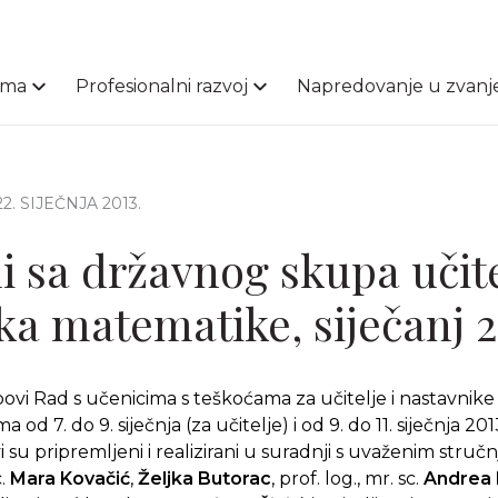
ama
Profesionalni razvoj
Napredovanje u zvanj
 22. SIJEČNJA 2013.
i sa državnog skupa učite
ka matematike, siječanj 2
povi Rad s učenicima s teškoćama za učitelje i nastavni
od 7. do 9. siječnja (za učitelje) i od 9. do 11. siječnja 20
 su pripremljeni i realizirani u suradnji s uvaženim struč
c.
Mara Kovačić
,
Željka Butorac
, prof. log., mr. sc.
Andrea 