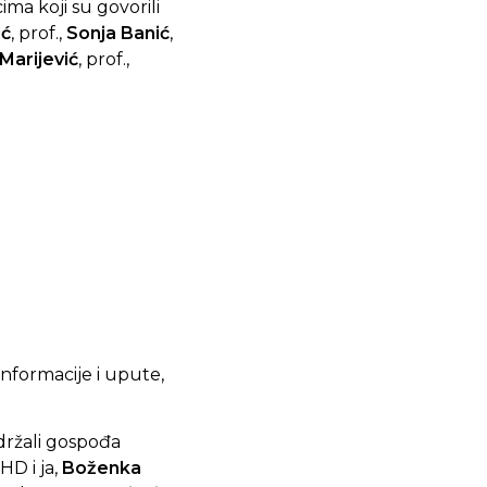
cima koji su govorili
ić
, prof.,
Sonja Banić
,
Marijević
, prof.,
nformacije i upute,
držali gospođa
D i ja,
Boženka