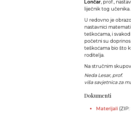
Lončar
, prof., nast
liječnik tog učenika.
U redovno je obrazov
nastavnici matemati
teškoćama, i svakod
početni su doprinos 
teškoćama bio što kv
roditelja.
Na stručnim skupovim
Neda Lesar, prof.
viša savjetnica za 
Dokumenti
Materijali
(ZIP: