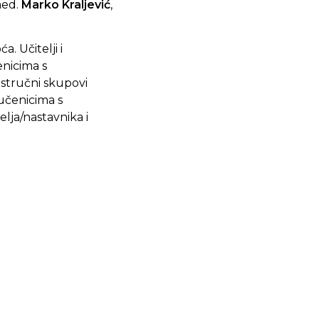
med.
Marko Kraljević
,
. Učitelji i
enicima s
 stručni skupovi
 učenicima s
elja/nastavnika i