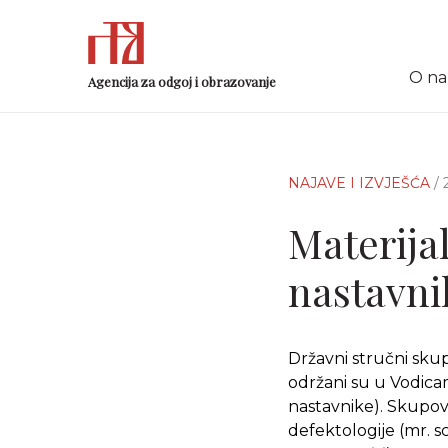
O n
Agencija za odgoj i obrazovanje
NAJAVE I IZVJEŠĆA
/
Materijal
nastavni
Državni stručni sku
održani su u Vodicama 
nastavnike). Skupovi
defektologije (mr. s