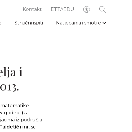
Kontakt
ETTAEDU
e
Stručni ispiti
Natjecanja i smotre
lja i
013.
ke matematike
13. godine (za
njacima iz područja
Fajdetić
i mr. sc.