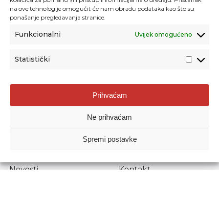
na ove tehnologije omogućit će nam obradu podataka kao što su
ponašanje pregledavanja stranice.
Funkcionalni
Uvijek omogućeno
Statistički
Agencija za odgoj i obrazovanje
Prihvaćam
Donje Svetice 38, 10000 Zagreb
Ne prihvaćam
MATIČNI BROJ:
1778129
OIB:
72193628411
Spremi postavke
Prenošenje sadržaja dopušteno je uz navođenje izvora.
Novosti
Kontakt
Stručni ispiti
Pristup informacijama
Propisi i dokumenti
Zaštita osobnih
podataka
Povjerljiva osoba za