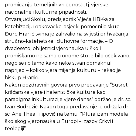
promicanju temeljnih vrijednosti, tj. vjerske,
nacionalne i kulturne pripadnosti.
Otvarajući Školu, predsjednik Vijeća HBK-a za
katehizaciju đakovačko-osječki pomoćni biskup
Đuro Hranić svima je zahvalio na svijesti prihvaćanja
stručno-katehetske i duhovne formacije. – O
dvadesetoj obljetnici vjeronauka u školi
promišljamo ne samo o onome što je bilo očekivano,
nego se i pitamo kako neke stvari pomaknuli
naprijed – koliko vjera mijenja kulturu – rekao je
biskup Hranić.
Nakon pozdravnih govora prvo predavanje “Susret
kršćanske vjere i helenističke kulture kao
paradigma inkulturacije vjere danas” održao je dr. sc.
Ivan Bodrožić. Nakon toga predavanje je održala dr.
sc. Ane Thea Filipović na temu “Pluralizam modela
školskog vjeronauka u Europi – izazov Crkvi i
teologiji”.