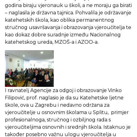
godina biraju vjeronauk u školi, a ne moraju ga birati
– naglasila je državna tajnica. Pohvalila je održavanje
katehetskih škola, kao oblika permanentnog
stručnog usavršavanja i obrazovanja vjeroučitelja te
kao dokaz dobre suradnje između Nacionalnog
katehetskog ureda, MZOŠ-a i AZOO-a.
I ravnatelj Agencije za odgoj i obrazovanje Vinko
Filipović, prof. naglasio je da su Katehetske ljetne
škole, ova u Zagrebu i nedavno održana za
vjeroučitelje u osnovnim školama u Splitu, primjer
profesionalnoga, stručnog i ozbiljnog rada s
vjeroučiteljima osnovnih i srednjih škola. Istaknuo je
također posebno važnu ulogu vjeroučitelja u