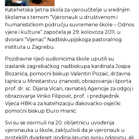
Katehetska ljetna škola za vjeroučitelje u srednjim
školama s temom “Vjeronauk u društvenom i
humanističkom području suvremene škole – Odnos
vjere i kulture” započela je 29. kolovoza 2011. u
dvorani “Vijenac” Nadbiskupijskoga pastoralnog
instituta u Zagrebu.
Pozdravne riječi sudionicima škole uputili su
izaslanik zagrebačkog nadbiskupa kardinala Josipa
Bozanića, pomoćni biskup Valentin Pozaić, državna
tajnica u Ministarstvu znanosti, obrazovanja i športa
prof. dr. sc. Dijana Vican, ravnatelj Agencije za odgoj i
obrazovanje Vinko Filipović, prof. i predsjednik
Vijeća HBK-a za katehizaciju đakovačko-osječki
pomoćni biskup Đuro Hranić.
Svi su se osvrnuli na 20. obljetnicu uvođenja
vjeronauka u škole, zaključivši da je vjeronauk u
proteklih dvadeset godina ispunio svoju odgojnu, ali