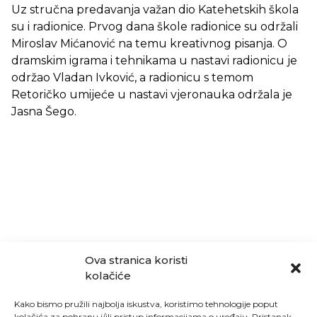
Uz stručna predavanja važan dio Katehetskih škola
su i radionice. Prvog dana škole radionice su održali
Miroslav Mićanović na temu kreativnog pisanja. O
dramskim igrama i tehnikama u nastavi radionicu je
održao Vladan Ivković, a radionicu s temom
Retoričko umijeće u nastavi vjeronauka održala je
Jasna Šego.
Ova stranica koristi
kolačiće
Kako bismo pružili najbolja iskustva, koristimo tehnologije poput
kolačića za pohranu i/ili pristup informacijama o uređaju. Pristanak