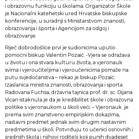
i obrazovnu funkciju u školama. Organizator Škole
je Nacionalni katehetski ured Hrvatske biskupske
konferencije, u suradnji s Ministarstvom znanosti,
obrazovanja i športa i Agencijom za odgoj i
obrazovanje.
Riječ dobrodošlice prvi je sudionicima uputio
pomoćni biskup Valentin Pozaić. -Vjera se odražava
u životu i ona stvara kulturu života, a vjeronauk
svima i vjeroučiteljima i vjeroučenicima pomaže na
putu svjedočanstva – rekao je biskup Pozaić.
Izaslanica ministra znanosti, obrazovanja i sporta
Radovana Fuchsa, državna tajnica prof. dr. sc. Dijana
Vican istaknula je da je kredibilitet škole i obrazovna
politike s vjeronaukom u školi veći. – Vjeronauk je
prema svim znanstveno-empirijskim dokazima,
nastavni predmet jednak svim drugim nastavnim
predmetima u školi. Potvrđuju to učenici osnovnih i
srednjih škola i njihovi roditelji koji punih dvadeset