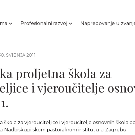
ama
Profesionalni razvoj
Napredovanje u zvanj
 30. SVIBNJA 2011.
ka proljetna škola za
eljice i vjeroučitelje osn
1.
škola za vjeroučiteljice i vjeroučitelje osnovnih škola održ
e u Nadbiskupijskom pastoralnom institutu u Zagrebu.