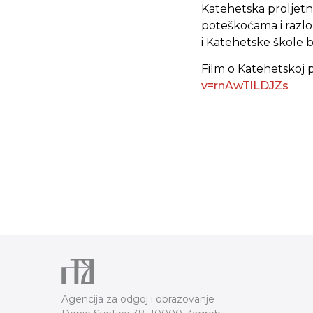
Katehetska proljetn
poteškoćama i razlo
i Katehetske škole b
Film o Katehetskoj 
v=rnAwTlLDJZs
Agencija za odgoj i obrazovanje