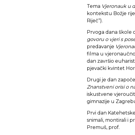
Tema
Vjeronauk u 
kontekstu Božje rije
Riječ“).
Prvoga dana škole dr
govoru o vjeri s p
predavanje
Vjeronau
filma u vjeronaučnoj
dan završio euharist
pjevački kvintet Hor
Drugi je dan zapo
Znanstveni orisi o n
iskustvene vjeroučit
gimnazije u Zagrebu
Prvi dan Katehetske
snimali, montirali i p
Premuš, prof.