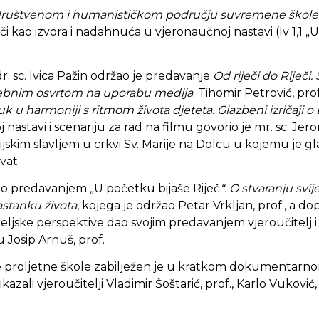
društvenom i humanističkom području suvremene škol
či kao izvora i nadahnuća u vjeronaučnoj nastavi (Iv 1,1 „
. sc. Ivica Pažin održao je predavanje
Od riječi do Riječi
osebnim osvrtom na uporabu medija
. Tihomir Petrović, prof
k u harmoniji s ritmom života djeteta. Glazbeni izričaji 
 nastavi i scenariju za rad na filmu govorio je mr. sc. Jer
ijskim slavljem u crkvi Sv. Marije na Dolcu u kojemu je 
vat.
čeo predavanjem
„
U početku bijaše Riječ
“. O stvaranju svij
astanku života
, kojega je održao Petar Vrkljan, prof., a dop
eljske perspektive dao svojim predavanjem vjeroučitelj i 
 Josip Arnuš, prof.
 proljetne škole zabilježen je u kratkom dokumentarnom
rikazali vjeroučitelji Vladimir Šoštarić, prof., Karlo Vuković