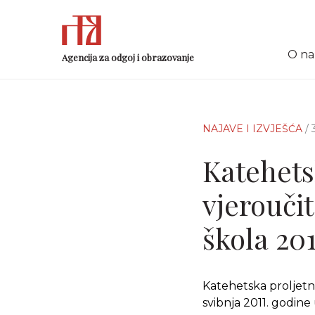
O n
Agencija za odgoj i obrazovanje
NAJAVE I IZVJEŠĆA
/
Katehets
vjeroučit
škola 201
Katehetska proljetna 
svibnja 2011. godin