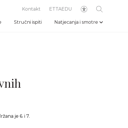
Kontakt
ETTAEDU
e
Stručni ispiti
Natjecanja i smotre
ovnih
ana je 6. i 7.