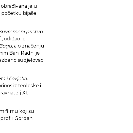
e
obrađivana je u
U početku bijaše
. Suvremeni pristup
., održao je
o Bogu
, a o značenju
onim Ban. Radni je
glazbeno sudjelovao
eta i čovjeka.
rinos iz teološke i
ravnatelj XI.
 filmu koji su
, prof. i Gordan