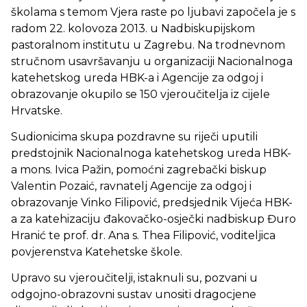
školama s temom Vjera raste po ljubavi započela je s
radom 22. kolovoza 2013. u Nadbiskupijskom
pastoralnom institutu u Zagrebu. Na trodnevnom
stručnom usavršavanju u organizaciji Nacionalnoga
katehetskog ureda HBK-a i Agencije za odgoj i
obrazovanje okupilo se 150 vjeroučitelja iz cijele
Hrvatske.
Sudionicima skupa pozdravne su riječi uputili
predstojnik Nacionalnoga katehetskog ureda HBK-
a mons. Ivica Pažin, pomoćni zagrebački biskup
Valentin Pozaić, ravnatelj Agencije za odgoj i
obrazovanje Vinko Filipović, predsjednik Vijeća HBK-
a za katehizaciju đakovačko-osječki nadbiskup Đuro
Hranić te prof. dr. Ana s. Thea Filipović, voditeljica
povjerenstva Katehetske škole.
Upravo su vjeroučitelji, istaknuli su, pozvani u
odgojno-obrazovni sustav unositi dragocjene