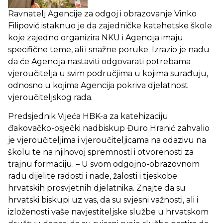
Ravnatelj Agencije za odgoj i obrazovanje Vinko
Filipović istaknuo je da zajedničke katehetske škole
koje zajedno organizira NKU i Agencija imaju
specifične teme, ali i snažne poruke. Izrazio je nadu
da će Agencija nastaviti odgovarati potrebama
vjeroučitelja u svim područjima u kojima surađuju,
odnosno u kojima Agencija pokriva djelatnost
vjeroučiteljskog rada.
Predsjednik Vijeća HBK-a za katehizaciju
đakovačko-osječki nadbiskup Đuro Hranić zahvalio
je vjeroučiteljima i vjeroučiteljicama na odazivu na
školu te na njihovoj spremnosti i otvorenosti za
trajnu formaciju. – U svom odgojno-obrazovnom
radu dijelite radosti i nade, žalosti i tjeskobe
hrvatskih prosvjetnih djelatnika. Znajte da su
hrvatski biskupi uz vas, da su svjesni važnosti, ali i
izloženosti vaše navjestiteljske službe u hrvatskom