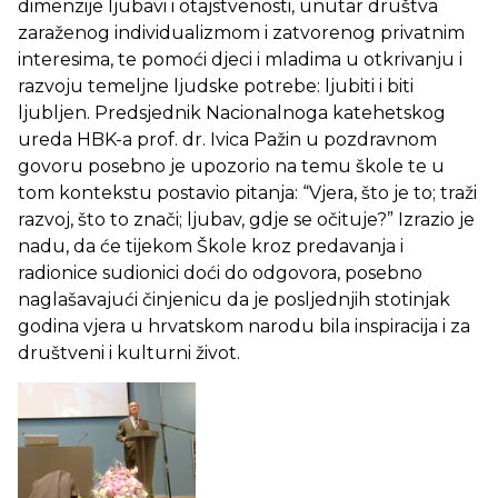
dimenzije ljubavi i otajstvenosti, unutar društva
zaraženog individualizmom i zatvorenog privatnim
interesima, te pomoći djeci i mladima u otkrivanju i
razvoju temeljne ljudske potrebe: ljubiti i biti
ljubljen. Predsjednik Nacionalnoga katehetskog
ureda HBK-a prof. dr. Ivica Pažin u pozdravnom
govoru posebno je upozorio na temu škole te u
tom kontekstu postavio pitanja: “Vjera, što je to; traži
razvoj, što to znači; ljubav, gdje se očituje?” Izrazio je
nadu, da će tijekom Škole kroz predavanja i
radionice sudionici doći do odgovora, posebno
naglašavajući činjenicu da je posljednjih stotinjak
godina vjera u hrvatskom narodu bila inspiracija i za
društveni i kulturni život.