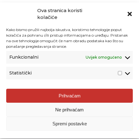
Ova stranica koristi
kolačiće
Kako bismo pružili najbolja iskustva, koristimo tehnologije poput
kolačića za pohranu i/ili pristup informacijama o uređaju. Pristanak
na ove tehnologije omogućit će nam obradu podataka kao što su
ponašanje pregledavanja stranice.
Funkcionalni
Uvijek omogućeno
Statistički
Agencija za odgoj i obrazovanje
Prihvaćam
Donje Svetice 38, 10000 Zagreb
Ne prihvaćam
MATIČNI BROJ:
1778129
OIB:
72193628411
Spremi postavke
Prenošenje sadržaja dopušteno je uz navođenje izvora.