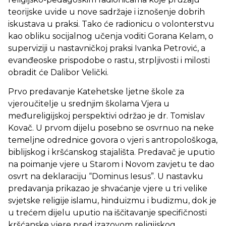
teorijske uvide u nove sadržaje i iznošenje dobrih
iskustava u praksi. Tako će radionicu o volonterstvu
kao obliku socijalnog učenja voditi Gorana Kelam, o
superviziji u nastavničkoj praksi Ivanka Petrović, a
evanđeoske prispodobe o rastu, strpljivosti i milosti
obradit će Dalibor Velički.
Prvo predavanje Katehetske ljetne škole za
vjeroučitelje u srednjim školama Vjera u
međureligijskoj perspektivi održao je dr. Tomislav
Kovač. U prvom dijelu posebno se osvrnuo na neke
temeljne odrednice govora o vjeri s antropološkoga,
biblijskog i kršćanskog stajališta. Predavač je uputio
na poimanje vjere u Starom i Novom zavjetu te dao
osvrt na deklaraciju “Dominus Iesus”. U nastavku
predavanja prikazao je shvaćanje vjere u tri velike
svjetske religije islamu, hinduizmu i budizmu, dok je
u trećem dijelu uputio na iščitavanje specifičnosti
kršćanske vjere pred izazovom religijskog