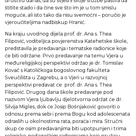
društvu danas, da su svjesni svoje službe pastira da
štitite stado i da čine sve što im je u tom smislu
moguće, ali isto tako da nisu svemoćni – poručio je
vjeroučiteljima nadbiskup Hranić.
Na kraju uvodnog dijela prof. dr. Ana s. Thea
Filipović, voditeljica povjerenstva Katehetske škole,
predstavila je predavanja i tematske radionice koje
će biti održane. Prvo predavanje na temu Vjera u
međureligijskoj perspektivi održao je dr. Tomislav
Kovač s Katoličkoga bogoslovnog fakulteta
Sveučilišta u Zagrebu, a o Vjeri u razvojnoj
perspektivi predavat će prof. dr. Ana s. Thea
Filipović. Drugog dana škole predavanje pod
nazivom Vjera ljubavlju djelotvorna održat će dr.
Silvija Migles, dok će Josip Bošnjaković govoriti o
odnosu prema sebi i prema Bogu kod adolescenata
odraslih u okolnostima rata, poraća i mira. Stručni
skup će osim predavanjima biti upotpunjen i trima
religijsko-pedagoškim radionicama koje pružaju