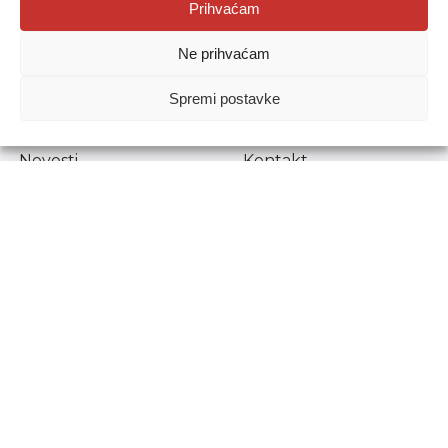
Agencija za odgoj i obrazovanje
Prihvaćam
Donje Svetice 38, 10000 Zagreb
Ne prihvaćam
MATIČNI BROJ:
1778129
OIB:
72193628411
Spremi postavke
Prenošenje sadržaja dopušteno je uz navođenje izvora.
Novosti
Kontakt
Stručni ispiti
Pristup informacijama
Propisi i dokumenti
Zaštita osobnih
podataka
Povjerljiva osoba za
unutarnje prijavljivanje
nepravilnosti
Etički povjerenik
Agencije za odgoj i
obrazovanje
Copyright © Agencija za odgoj i obrazovanje.