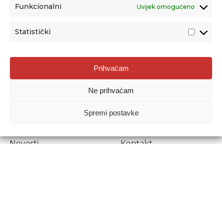
Funkcionalni
Uvijek omogućeno
Statistički
Agencija za odgoj i obrazovanje
Prihvaćam
Donje Svetice 38, 10000 Zagreb
Ne prihvaćam
MATIČNI BROJ:
1778129
OIB:
72193628411
Spremi postavke
Prenošenje sadržaja dopušteno je uz navođenje izvora.
Novosti
Kontakt
Stručni ispiti
Pristup informacijama
Propisi i dokumenti
Zaštita osobnih
podataka
Povjerljiva osoba za
unutarnje prijavljivanje
nepravilnosti
Etički povjerenik