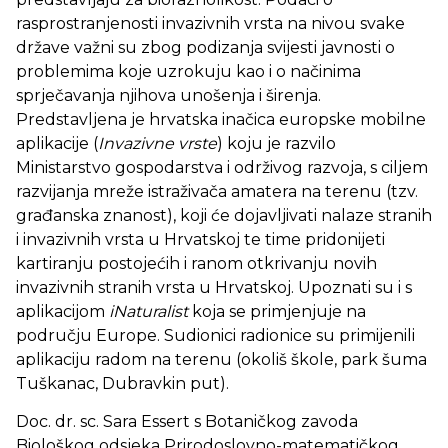
rasprostranjenosti invazivnih vrsta na nivou svake
države važni su zbog podizanja svijesti javnosti o
problemima koje uzrokuju kao i o načinima
sprječavanja njihova unošenja i širenja.
Predstavljena je hrvatska inačica europske mobilne
aplikacije (
Invazivne vrste
) koju je razvilo
Ministarstvo gospodarstva i održivog razvoja, s ciljem
razvijanja mreže istraživača amatera na terenu (tzv.
građanska znanost), koji će dojavljivati nalaze stranih
i invazivnih vrsta u Hrvatskoj te time pridonijeti
kartiranju postojećih i ranom otkrivanju novih
invazivnih stranih vrsta u Hrvatskoj. Upoznati su i s
aplikacijom
iNaturalist
koja se primjenjuje na
području Europe. Sudionici radionice su primijenili
aplikaciju radom na terenu (okoliš škole, park šuma
Tuškanac, Dubravkin put).
Doc. dr. sc. Sara Essert s Botaničkog zavoda
Biološkog odsjeka Prirodoslovno-matematičkog