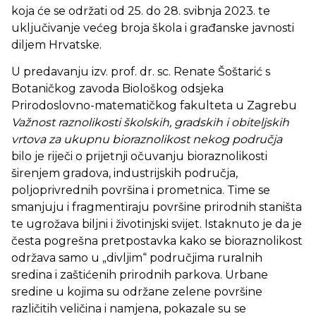
koja će se održati od 25. do 28. svibnja 2023. te
uključivanje većeg broja škola i građanske javnosti
diljem Hrvatske.
U predavanju izv. prof. dr. sc. Renate Šoštarić s
Botaničkog zavoda Biološkog odsjeka
Prirodoslovno-matematičkog fakulteta u Zagrebu
Važnost raznolikosti školskih, gradskih i obiteljskih
vrtova za ukupnu bioraznolikost nekog područja
bilo je riječi o prijetnji očuvanju bioraznolikosti
širenjem gradova, industrijskih područja,
poljoprivrednih površina i prometnica. Time se
smanjuju i fragmentiraju površine prirodnih staništa
te ugrožava biljni i životinjski svijet. Istaknuto je da je
česta pogrešna pretpostavka kako se bioraznolikost
održava samo u „divljim“ područjima ruralnih
sredina i zaštićenih prirodnih parkova. Urbane
sredine u kojima su održane zelene površine
različitih veličina i namjena, pokazale su se