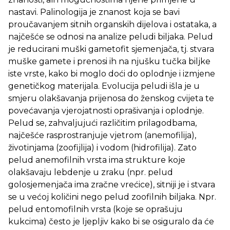
nastavi. Palinologija je znanost koja se bavi
proučavanjem sitnih organskih dijelova i ostataka, a
najčešće se odnosi na analize peludi biljaka. Pelud
je reducirani muški gametofit sjemenjača, tj. stvara
muške gamete i prenosi ih na njušku tučka biljke
iste vrste, kako bi moglo doći do oplodnje i izmjene
genetičkog materijala. Evolucija peludi išla je u
smjeru olakšavanja prijenosa do ženskog cvijeta te
povećavanja vjerojatnosti oprašivanja i oplodnje.
Pelud se, zahvaljujući različitim prilagodbama,
najčešće rasprostranjuje vjetrom (anemofilija),
životinjama (zoofijlija) i vodom (hidrofilija). Zato
pelud anemofilnih vrsta ima strukture koje
olakšavaju lebdenje u zraku (npr. pelud
golosjemenjača ima zračne vrećice), sitniji je i stvara
se u većoj količini nego pelud zoofilnih biljaka. Npr.
pelud entomofilnih vrsta (koje se oprašuju
kukcima) često je ljepljiv kako bi se osiguralo da će