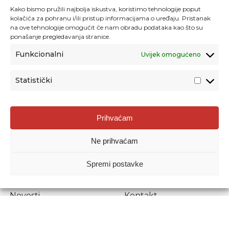
Kako bismo pružili najbolja iskustva, koristimo tehnologije poput
kolačića za pohranu i/ili pristup informacijama o uređaju. Pristanak
na ove tehnologije omogućit će nam obradu podataka kao što su
ponašanje pregledavanja stranice.
Funkcionalni
Uvijek omogućeno
Statistički
Agencija za odgoj i obrazovanje
Prihvaćam
Donje Svetice 38, 10000 Zagreb
Ne prihvaćam
MATIČNI BROJ:
1778129
OIB:
72193628411
Spremi postavke
Prenošenje sadržaja dopušteno je uz navođenje izvora.
Novosti
Kontakt
Stručni ispiti
Pristup informacijama
Propisi i dokumenti
Zaštita osobnih