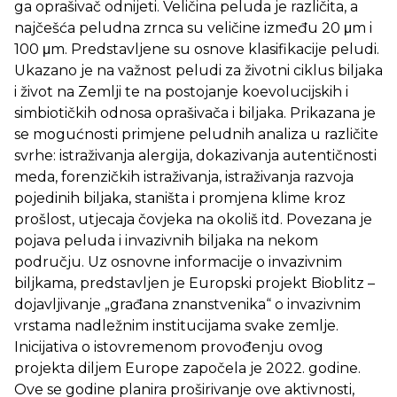
ga oprašivač odnijeti. Veličina peluda je različita, a
najčešća peludna zrnca su veličine između 20 μm i
100 μm. Predstavljene su osnove klasifikacije peludi.
Ukazano je na važnost peludi za životni ciklus biljaka
i život na Zemlji te na postojanje koevolucijskih i
simbiotičkih odnosa oprašivača i biljaka. Prikazana je
se mogućnosti primjene peludnih analiza u različite
svrhe: istraživanja alergija, dokazivanja autentičnosti
meda, forenzičkih istraživanja, istraživanja razvoja
pojedinih biljaka, staništa i promjena klime kroz
prošlost, utjecaja čovjeka na okoliš itd. Povezana je
pojava peluda i invazivnih biljaka na nekom
području. Uz osnovne informacije o invazivnim
biljkama, predstavljen je Europski projekt Bioblitz –
dojavljivanje „građana znanstvenika“ o invazivnim
vrstama nadležnim institucijama svake zemlje.
Inicijativa o istovremenom provođenju ovog
projekta diljem Europe započela je 2022. godine.
Ove se godine planira proširivanje ove aktivnosti,