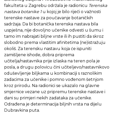
fakulteta u Zagrebu održala je radionicu
Terenska
nastava botanike 1
u kojoj je bilo riječi o važnosti
terenske nastave za poučavanje botaničkih
sadržaja. Da bi botanička terenska nastava bila
uspješna, nije dovoljno učenike odvesti u šumu i
tamo im nabrajati biljne vrste ili ih pustiti da skroz
slobodno prema vlastitim afinitetima (ne)istražuju
okoliš. Za terensku nastavu koja će ispuniti
zamišljene ishode, dobra priprema
učitelja/nastavnika prije izlaska na teren pola je
posla, a drugu polovicu čini učiteljevo/nastavnikovo
oduševljenje biljkama u kombinaciji s raznolikim
zadacima za učenike i pomno vođenom šetnjom
kroz prirodu. Na radionici se ukazalo na glavne
smjernice vezane uz pripremu terenske nastave i
dani su primjeri nekih zadataka za učenike.
Odrađena je determinacija biljnih vrsta na dijelu
Dubravkina puta.