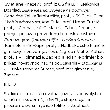
Svjetlane Knežević, prof., iz OŠ fra B. T. Leakovića,
Bošnjaci,
Biljke vjesnici proljeća na području
Banovine,
Željka Jambrešića, prof., iz SŠ Glina, Glina,
Školski arboretum,
Ane Culej, prof., i Irene Futivić,
prof., iz Gimnazije A. G. Matoša, Zabok. Jedan je
primjer prikazao provedenu terensku nastavu –
Prepoznajmo ljekovite biljke u našim šumama
,
Karmele Brčić Đapić, prof., iz Nadbiskupske klasične
gimnazije s pravom javnosti, Zagreb i Vlatke Kuhar,
prof., iz VII. gimnazije, Zagreb, a jedan je primjer bio
prikaz inovativnog načina poučavanja –
O biljkama
i…
, Zrinke Pongrac Štimac, prof., iz V. gimnazije,
Zagreb.
II. DIO
Sudionici skupa su u evaluaciji izrazili zadovoljstvo
stručnim skupom. Njih 84 % je skup u cjelini
procijenilo izvrsnim, a isto toliko i aktualnost