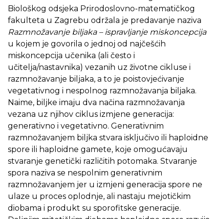
Biološkog odsjeka Prirodoslovno-matematičkog
fakulteta u Zagrebu održala je predavanje naziva
Razmnožavanje biljaka – ispravljanje miskoncepcija
u kojem je govorila o jednoj od najčešćih
miskoncepcija učenika (ali često i
učitelja/nastavnika) vezanih uz životne cikluse i
razmnožavanje biljaka, a to je poistovjećivanje
vegetativnog i nespolnog razmnožavanja biljaka.
Naime, biljke imaju dva načina razmnožavanja
vezana uz njihov ciklus izmjene generacija:
generativno i vegetativno. Generativnim
razmnožavanjem biljka stvara isključivo ili haploidne
spore ili haploidne gamete, koje omogućavaju
stvaranje genetički različitih potomaka. Stvaranje
spora naziva se nespolnim generativnim
razmnožavanjem jer u izmjeni generacija spore ne
ulaze u proces oplodnje, ali nastaju mejotičkim
diobama i produkt su sporofitske generacije.