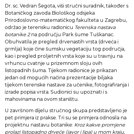
Dr. sc. Vedran Šegota, viši stručni suradnik, također s
Botaničkog zavoda Biološkog odsjeka
Prirodoslovno-matematičkog fakulteta u Zagrebu,
održao je terensku radionicu
Terenska nastava
botanike 2
na području Park šume Tuškanac.
Obuhvatila je pregled drvenastih vrsta (drveća i
grmlja) koje čine šumsku vegetaciju tog područja,
kao i pregled proljetnih vrsta koje su u travnju na
vrhuncu cvatnje u prizemnom sloju ovih
listopadnih šuma. Tijekom radionice je prikazan
jedan od mogućih načina prezentacije biljaka
tijekom terenske nastave za učenike, fotografiranja i
izrade popisa vrsta. Sudionici su upoznati i s
mahovinama na ovom staništu.
U završnom dijelu stručnog skupa predstavljeno je
pet primjera iz prakse. Tri su se primjera odnosila na
projektnu nastavu botanike:
Kroz kakve promjene
prolazi listopadno drveće (javor i lipa) u mom kraju,