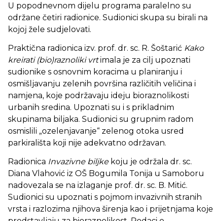
U popodnevnom dijelu programa paralelno su
održane četiri radionice. Sudionici skupa su birali na
kojoj žele sudjelovati.
Praktična radionica izv. prof. dr. sc. R. Šoštarić
Kako
kreirati (bio)raznoliki vrt
imala je za cilj upoznati
sudionike s osnovnim koracima u planiranju i
osmišljavanju zelenih površina različitih veličina i
namjena, koje podržavaju ideju bioraznolikosti
urbanih sredina. Upoznati su i s prikladnim
skupinama biljaka. Sudionici su grupnim radom
osmislili „ozelenjavanje“ zelenog otoka usred
parkirališta koji nije adekvatno održavan.
Radionica
Invazivne biljke
koju je održala dr. sc.
Diana Vlahović iz OŠ Bogumila Tonija u Samoboru
nadovezala se na izlaganje prof. dr. sc. B. Mitić.
Sudionici su upoznati s pojmom invazivnih stranih
vrsta i razlozima njihova širenja kao i prijetnjama koje
predstavljaju za bioraznolikost. Podaci o