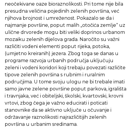
neočekivane oaze bioraznolikosti. Pri tome nije bila
presudna veličina pojedinih zelenih površina, već
njihova brojnost i umreženost. Pokazalo se da i
najmanje površine, poput malih „otočića zemlje“ uz
ulične drvorede mogu biti veliki doprinos urbanom
mozaiku zelenih dijelova grada. Naročito su važni
različiti vodeni elementi poput rijeka, potoka,
(umjetno kreiranih) jezera. Zbog toga se danas u
programe razvoja urbanih područja uključuju
zeleni i vodeni koridori koji trebaju povezati različite
tipove zelenih površina s rubnim i ruralnim
područjima. U tome svoju ulogu ne bi trebale imati
samo javne zelene površine poput parkova, igrališta
i travnjaka, već i obiteljski, školski, kvartovski, krovni
vrtovi, zbog čega je važno educirati i poticati
stanovnike da se aktivno uključe u očuvanje i
održavanje raznolikosti najrazličitijih zelenih
površina u urbanim sredinama.