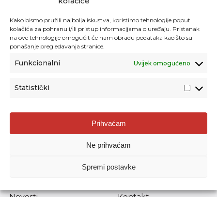
kolačiće
Kako bismo pružili najbolja iskustva, koristimo tehnologije poput
kolačića za pohranu i/ili pristup informacijama o uređaju. Pristanak
na ove tehnologije omogućit će nam obradu podataka kao što su
ponašanje pregledavanja stranice.
Funkcionalni
Uvijek omogućeno
Statistički
Agencija za odgoj i obrazovanje
Prihvaćam
Donje Svetice 38, 10000 Zagreb
Ne prihvaćam
MATIČNI BROJ:
1778129
OIB:
72193628411
Spremi postavke
Prenošenje sadržaja dopušteno je uz navođenje izvora.
Novosti
Kontakt
Stručni ispiti
Pristup informacijama