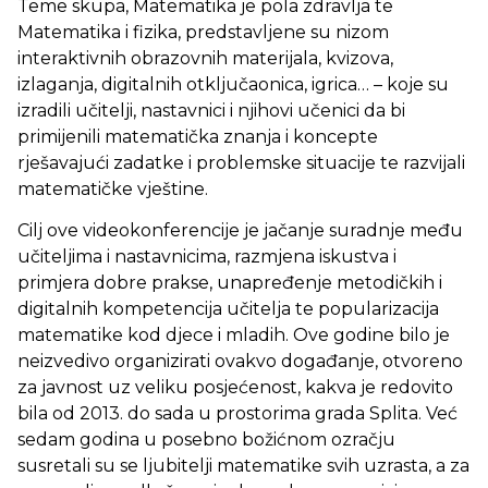
Teme skupa, Matematika je pola zdravlja te
Matematika i fizika, predstavljene su nizom
interaktivnih obrazovnih materijala, kvizova,
izlaganja, digitalnih otključaonica, igrica… – koje su
izradili učitelji, nastavnici i njihovi učenici da bi
primijenili matematička znanja i koncepte
rješavajući zadatke i problemske situacije te razvijali
matematičke vještine.
Cilj ove videokonferencije je jačanje suradnje među
učiteljima i nastavnicima, razmjena iskustva i
primjera dobre prakse, unapređenje metodičkih i
digitalnih kompetencija učitelja te popularizacija
matematike kod djece i mladih. Ove godine bilo je
neizvedivo organizirati ovakvo događanje, otvoreno
za javnost uz veliku posjećenost, kakva je redovito
bila od 2013. do sada u prostorima grada Splita. Već
sedam godina u posebno božićnom ozračju
susretali su se ljubitelji matematike svih uzrasta, a za