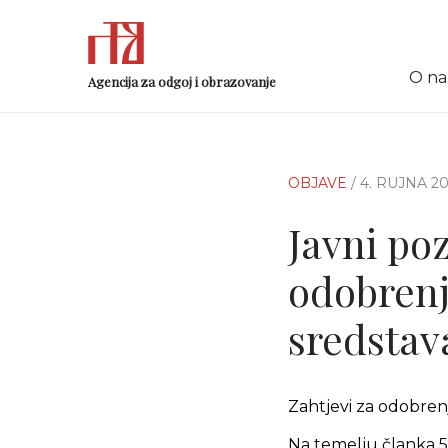
O n
Agencija za odgoj i obrazovanje
OBJAVE
/ 4. RUJNA 20
Javni po
odobren
sredstav
Zahtjevi za odobren
Na temelju članka 5