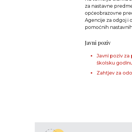
za nastavne predme
općeobrazovne predm
Agencije za odgoj i
pomoćnih nastavnih
Javni poziv
Javni poziv za
školsku godin
Zahtjev za od