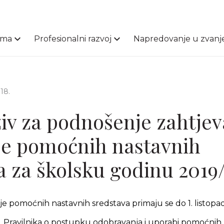
ama
Profesionalni razvoj
Napredovanje u zvanj
18.
ziv za podnošenje zahtjev
je pomoćnih nastavnih
a za školsku godinu 2019/
je pomoćnih nastavnih sredstava primaju se do 1. listopa
. Pravilnika o postupku odobravanja i uporabi pomoćnih 