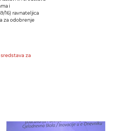
ma i
16) ravnateljica
va za odobrenje
 sredstava za