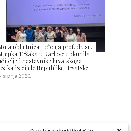
Stota obljetnica rođenja prof. dr. sc.
Stjepka Težaka u Karlovcu okupila
učitelje i nastavnike hrvatskoga
jezika iz cijele Republike Hrvatske
. srpnja 2026.
Ova stranica koristi kolačiće