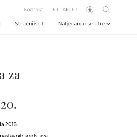
Kontakt
ETTAEDU
e
Stručni ispiti
Natjecanja i smotre
a za
20.
da 2018.
nastavnih sredstava