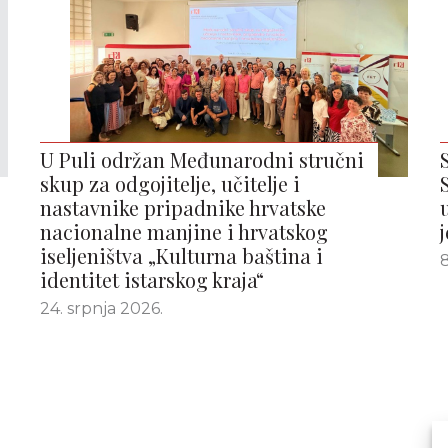
U Puli održan Međunarodni stručni
skup za odgojitelje, učitelje i
nastavnike pripadnike hrvatske
nacionalne manjine i hrvatskog
iseljeništva „Kulturna baština i
8
identitet istarskog kraja“
24. srpnja 2026.