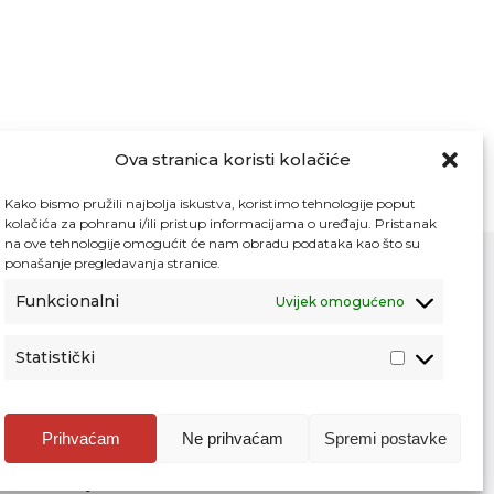
Ova stranica koristi kolačiće
Kako bismo pružili najbolja iskustva, koristimo tehnologije poput
kolačića za pohranu i/ili pristup informacijama o uređaju. Pristanak
na ove tehnologije omogućit će nam obradu podataka kao što su
ponašanje pregledavanja stranice.
Funkcionalni
Uvijek omogućeno
Kontakt
Pristup informacijama
Statistički
Zaštita osobnih podataka
Povjerljiva osoba za unutarnje prijavljivanje
nepravilnosti
Prihvaćam
Ne prihvaćam
Spremi postavke
Etički povjerenik Agencije za odgoj i
obrazovanje